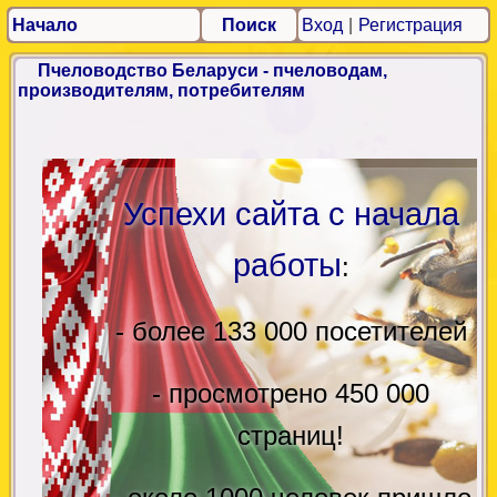
Начало
Поиск
Вход
|
Регистрация
Пчеловодство Беларуси - пчеловодам,
производителям, потребителям
Успехи сайта с начала
работы
:
- более 133 000 посетителей
- просмотрено 450 000
страниц!