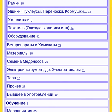
Рамки
15
Ящики, Нуклеусы, Переноски, Кормушки...
12
Утеплители
5
Текстиль (Одежда, холстики и тд)
14
Оборудование
42
Ветпрепараты и Химикаты
22
Материалы
15
Семена Медоносов
29
Электроинструмент, др. Электротовары
11
Тара
10
Прочее
27
Бывшее в Употреблении
19
Обучение
3
Мероприятия
85