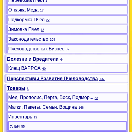
Перевозка Пчел
1
Откачка Меда
17
Подкормка Пчел
22
Зимовка Пчел
18
Законодательство
109
Пчеловодство как Бизнес
52
Болезни и Вредители
44
Клещ ВАРРОА
40
Перспективы Развития Пчеловодства
137
Товары
3
Мед, Прополис, Перга, Воск, Подмор...
38
Матки, Пакеты, Семьи, Вощина
146
Инвентарь
12
Ульи
55