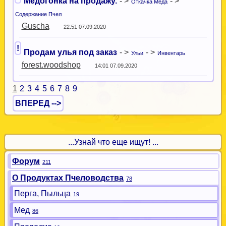
Медогонка на продажу.
- >
- >
Откачка Меда
Содержание Пчел
Guscha
22:51 07.09.2020
!
Продам улья под заказ
- >
- >
Ульи
Инвентарь
forest.woodshop
14:01 07.09.2020
1
2
3
4
5
6
7
8
9
ВПЕРЕД -->
...Узнай что еще ищут! ...
Форум
211
О Продуктах Пчеловодства
78
Перга, Пыльца
19
Мед
86