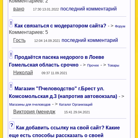
Комментариев: 2
вано
последний комментарий
17:30 13.01.2022
!
Как связаться с модератором сайта?
- >
Форум
Комментариев: 5
Гость
последний комментарий
12:04 14.09.2021
!
Продаётся пасека недорого в Лоеве
Гомельская область срочно
- >
- >
Прочее
Товары
Николай
09:37 11.09.2021
!
Магазин "Пчеловодство" г.Брест ул.
Комсомольская д.3 (напротив автовокзала)
- >
- >
Магазины для пчеловодов
Каталог Организаций
Виктория (менедж
15:41 29.04.2021
?
Как добавить ссылку на свой сайт? Какие
еще есть способы рассказать о своей