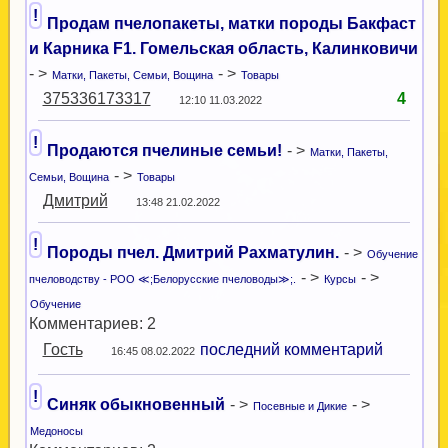
!
Продам пчелопакеты, матки породы Бакфаст
и Карника F1. Гомельская область, Калинковичи
- >
- >
Матки, Пакеты, Семьи, Вощина
Товары
375336173317
4
12:10 11.03.2022
!
Продаются пчелиные семьи!
- >
Матки, Пакеты,
- >
Семьи, Вощина
Товары
Дмитрий
13:48 21.02.2022
!
Породы пчел. Дмитрий Рахматулин.
- >
Обучение
- >
- >
пчеловодству - РОО ≪;Белорусские пчеловоды≫;.
Курсы
Обучение
Комментариев: 2
Гость
последний комментарий
16:45 08.02.2022
!
Синяк обыкновенный
- >
- >
Посевные и Дикие
Медоносы