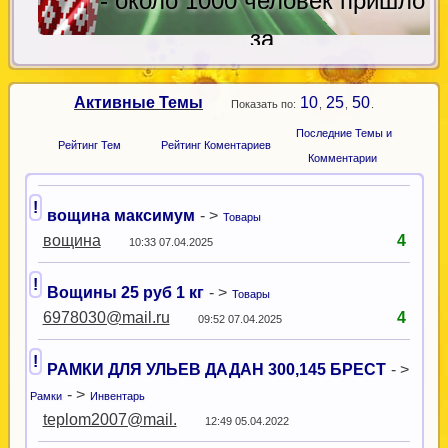
- около 1000 человек пришло
за
последний месяц только с
Активные Темы
10
25
50
Показать по:
,
,
.
яндекса!
Последние Темы и
Рейтинг Тем
Рейтинг Коментариев
Комментарии
!
вощина максимум
- >
Товары
вощина
4
10:33 07.04.2025
!
Вощины 25 руб 1 кг
- >
Товары
6978030@mail.ru
4
09:52 07.04.2025
!
РАМКИ ДЛЯ УЛЬЕВ ДАДАН 300,145 БРЕСТ
- >
- >
Рамки
Инвентарь
teplom2007@mail.
12:49 05.04.2022