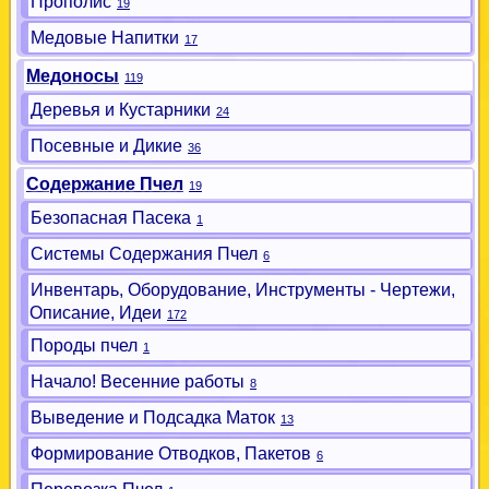
Прополис
19
Медовые Напитки
17
Медоносы
119
Деревья и Кустарники
24
Посевные и Дикие
36
Содержание Пчел
19
Безопасная Пасека
1
Системы Содержания Пчел
6
Инвентарь, Оборудование, Инструменты - Чертежи,
Описание, Идеи
172
Породы пчел
1
Начало! Весенние работы
8
Выведение и Подсадка Маток
13
Формирование Отводков, Пакетов
6