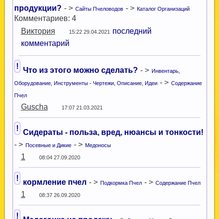
продукции?
- >
- >
Сайты Пчеловодов
Каталог Организаций
Комментариев: 4
Виктория
последний
15:22 29.04.2021
комментарий
!
Что из этого можно сделать?
- >
Инвентарь,
- >
Оборудование, Инструменты - Чертежи, Описание, Идеи
Содержание
Пчел
Guscha
17:07 21.03.2021
!
Сидераты - польза, вред, нюансы и тонкости!
- >
- >
Посевные и Дикие
Медоносы
1
08:04 27.09.2020
!
кормление пчел
- >
- >
Подкормка Пчел
Содержание Пчел
1
08:37 26.09.2020
!