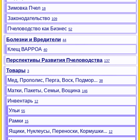
Зимовка Пчел
18
Законодательство
109
Пчеловодство как Бизнес
52
Болезни и Вредители
44
Клещ ВАРРОА
40
Перспективы Развития Пчеловодства
137
Товары
3
Мед, Прополис, Перга, Воск, Подмор...
38
Матки, Пакеты, Семьи, Вощина
146
Инвентарь
12
Ульи
55
Рамки
15
Ящики, Нуклеусы, Переноски, Кормушки...
12