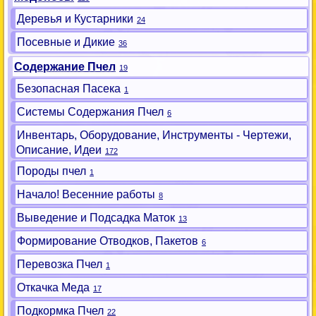
Деревья и Кустарники
24
Посевные и Дикие
36
Содержание Пчел
19
Безопасная Пасека
1
Системы Содержания Пчел
6
Инвентарь, Оборудование, Инструменты - Чертежи,
Описание, Идеи
172
Породы пчел
1
Начало! Весенние работы
8
Выведение и Подсадка Маток
13
Формирование Отводков, Пакетов
6
Перевозка Пчел
1
Откачка Меда
17
Подкормка Пчел
22