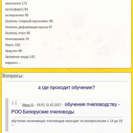
апитоксин 171
аскосфероз 94
аспергиллез 95
болезнь «черный маточник» 96
болезнь деформации крыла 97
болезнь пчел 90
бонитировка 78
борть 182
браулез 98
брожение меда 142
варрооз ...
Вопросы:
а где проходит обучение?
обучение пчеловодству -
Иван Д.
- 16:01 11.02.2017 -
РОО Белоруские пчеловоды
обучение начинающих пчеловодов проходит по воскресеньям с 14 до 18
...