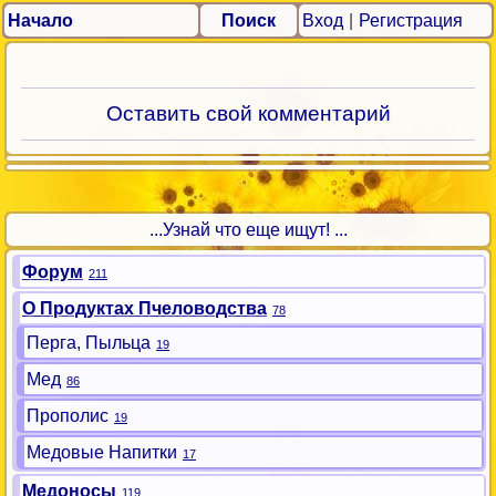
Начало
Поиск
Вход
|
Регистрация
Оставить свой комментарий
...Узнай что еще ищут! ...
Форум
211
О Продуктах Пчеловодства
78
Перга, Пыльца
19
Мед
86
Прополис
19
Медовые Напитки
17
Медоносы
119