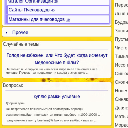
Каталог Организаций
28
Перво
Сайты Пчеловодов
45
Льнян
Магазины для пчеловодов
19
Будра
Зопни
Прочее
Пусты
Случайные темы:
Чисте
Голод неизбежен, или Что будет, когда исчезнут
Тимья
медоносные пчёлы?
Иссоп
Не только в Беларуси, но и во всём мире пчёл становится всё
меньше. Почему так происходит и какова в этом роль ...
Синюх
Окопн
Вопросы:
Нонея
куплю рамки ульевые
Синяк
Добрый день
Девяс
как встретиться познакомиться посмотреть образцы
если все подойдет и понравится готов приобрести 1000-10000 шт
Мать 
предложение в почту beefarm@inbox.ru или вайбер - ватсап ...
Мордо