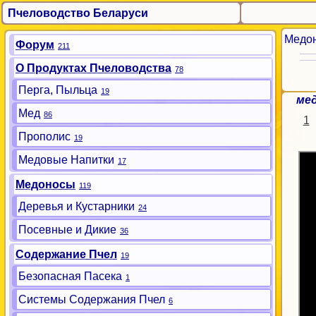
Пчеловодство Беларуси
Медо
Форум
211
О Продуктах Пчеловодства
78
Перга, Пыльца
19
мед
Мед
86
1
Прополис
19
Медовые Напитки
17
Медоносы
119
Деревья и Кустарники
24
Посевные и Дикие
36
Содержание Пчел
19
Безопасная Пасека
1
Системы Содержания Пчел
6