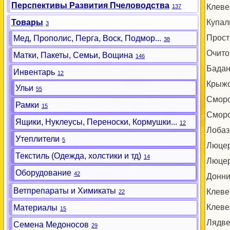
Перспективы Развития Пчеловодства
Клеве
137
Товары
Купал
3
Прост
Мед, Прополис, Перга, Воск, Подмор...
38
Очито
Матки, Пакеты, Семьи, Вощина
146
Бадан
Инвентарь
12
Крыжо
Ульи
55
Сморо
Рамки
15
Сморо
Ящики, Нуклеусы, Переноски, Кормушки...
12
Лобаз
Утеплители
5
Люцер
Текстиль (Одежда, холстики и тд)
14
Люцер
Оборудование
42
Донни
Ветпрепараты и Химикаты
Клеве
22
Клеве
Материалы
15
Лядве
Семена Медоносов
29