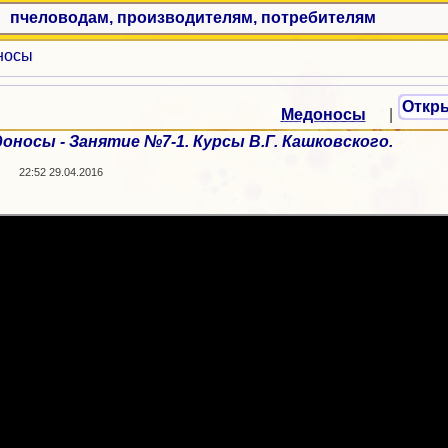
пчеловодам, производителям, потребителям
носы
Откр
Медоносы
|
оносы - Занятие №7-1. Курсы В.Г. Кашковского.
22:52 29.04.2016