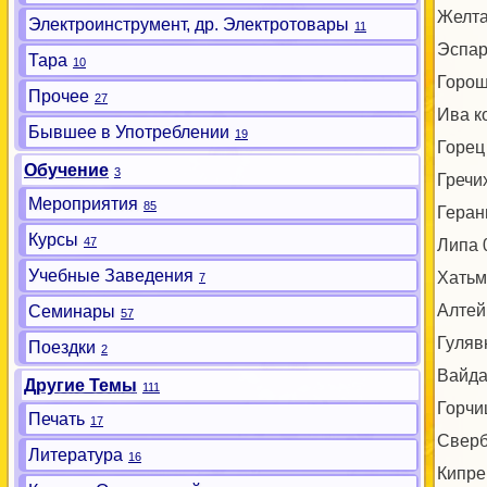
Желта
Электроинструмент, др. Электротовары
11
Эспар
Тара
10
Горош
Прочее
27
Ива к
Бывшее в Употреблении
19
Горец
Обучение
3
Гречи
Мероприятия
85
Геран
Курсы
47
Липа 
Учебные Заведения
Хатьм
7
Алтей
Семинары
57
Гуляв
Поездки
2
Вайда
Другие Темы
111
Горчи
Печать
17
Сверб
Литература
16
Кипре