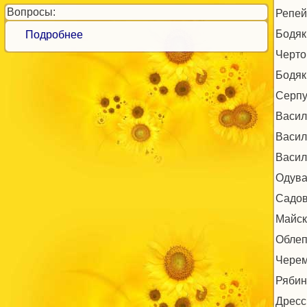
Вопросы:
Репей
Бодяк
Подробнее
Черто
Бодяк
Серпу
Васил
Васил
Васил
Одува
Садов
Майск
Облеп
Черем
Рябин
Дресс