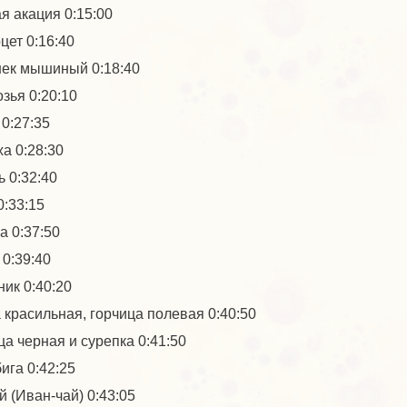
я акация 0:15:00
цет 0:16:40
ек мышиный 0:18:40
озья 0:20:10
 0:27:35
ха 0:28:30
ь 0:32:40
0:33:15
а 0:37:50
 0:39:40
ник 0:40:20
 красильная, горчица полевая 0:40:50
ца черная и сурепка 0:41:50
ига 0:42:25
й (Иван-чай) 0:43:05