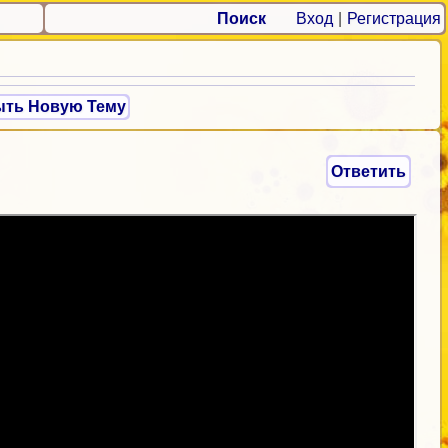
Поиск
Вход
|
Регистрация
ыть Новую Тему
Ответить