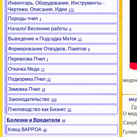
Инвентарь, Оборудование, Инструменты -
Чертежи, Описание, Идеи
172
Породы пчел
1
Начало! Весенние работы
8
Выведение и Подсадка Маток
13
Формирование Отводков, Пакетов
6
Перевозка Пчел
1
Откачка Меда
17
Подкормка Пчел
22
медон
Зимовка Пчел
18
Законодательство
мед
109
Го
Пчеловодство как Бизнес
52
О мед
Болезни и Вредители
44
Сверб
Клещ ВАРРОА
40
Гуляв