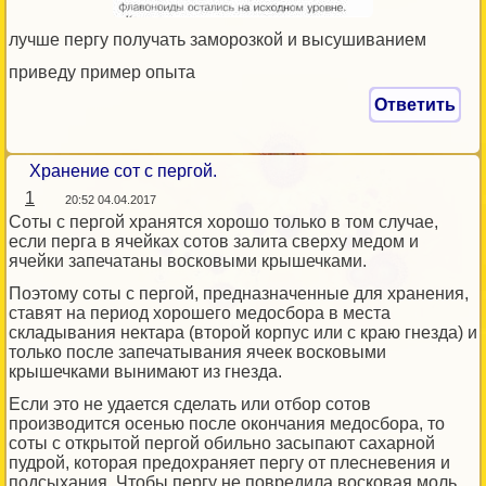
лучше пергу получать заморозкой и высушиванием
приведу пример опыта
Ответить
Хранение сот с пергой.
1
20:52 04.04.2017
Соты с пергой хранятся хорошо только в том случае,
если перга в ячейках сотов залита сверху медом и
ячейки запечатаны восковыми крышечками.
Поэтому соты с пергой, предназначенные для хранения,
ставят на период хорошего медосбора в места
складывания нектара (второй корпус или с краю гнезда) и
только после запечатывания ячеек восковыми
крышечками вынимают из гнезда.
Если это не удается сделать или отбор сотов
производится осенью после окончания медосбора, то
соты с открытой пергой обильно засыпают сахарной
пудрой, которая предохраняет пергу от плесневения и
подсыхания. Чтобы пергу не повредила восковая моль