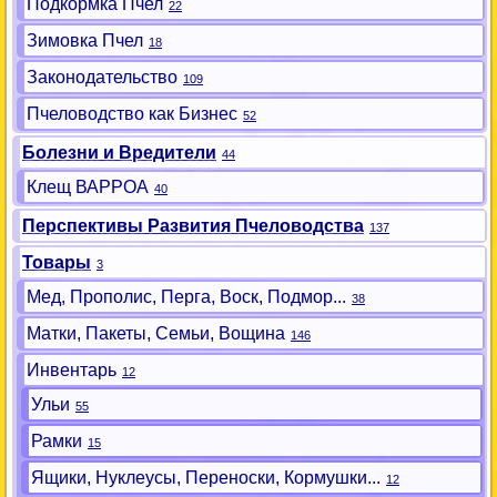
Подкормка Пчел
22
Зимовка Пчел
18
Законодательство
109
Пчеловодство как Бизнес
52
Болезни и Вредители
44
Клещ ВАРРОА
40
Перспективы Развития Пчеловодства
137
Товары
3
Мед, Прополис, Перга, Воск, Подмор...
38
Матки, Пакеты, Семьи, Вощина
146
Инвентарь
12
Ульи
55
Рамки
15
Ящики, Нуклеусы, Переноски, Кормушки...
12