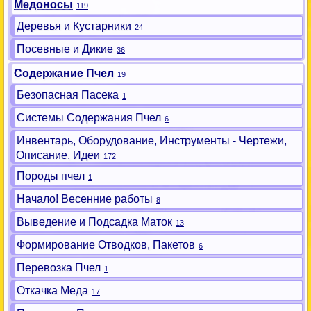
Медоносы
119
Деревья и Кустарники
24
Посевные и Дикие
36
Содержание Пчел
19
Безопасная Пасека
1
Системы Содержания Пчел
6
Инвентарь, Оборудование, Инструменты - Чертежи,
Описание, Идеи
172
Породы пчел
1
Начало! Весенние работы
8
Выведение и Подсадка Маток
13
Формирование Отводков, Пакетов
6
Перевозка Пчел
1
Откачка Меда
17