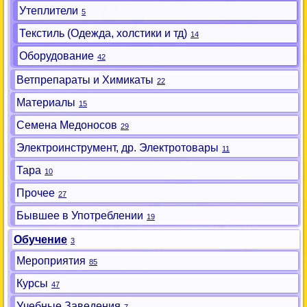
Утеплители
5
Текстиль (Одежда, холстики и тд)
14
Оборудование
42
Ветпрепараты и Химикаты
22
Материалы
15
Семена Медоносов
29
Электроинструмент, др. Электротовары
11
Тара
10
Прочее
27
Бывшее в Употреблении
19
Обучение
3
Мероприятия
85
Курсы
47
Учебные Заведения