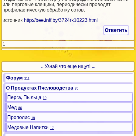
или перговые клещики, периодически проводят
профилактическую обработку сотов.
источник
http://bee.inff.by/3724rk10223.html
Ответить
1
...Узнай что еще ищут! ...
Форум
211
О Продуктах Пчеловодства
78
Перга, Пыльца
19
Мед
86
Прополис
19
Медовые Напитки
17