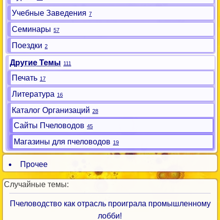
Учебные Заведения
7
Семинары
57
Поездки
2
Другие Темы
111
Печать
17
Литература
16
Каталог Организаций
28
Сайты Пчеловодов
45
Магазины для пчеловодов
19
Прочее
Случайные темы:
Пчеловодство как отрасль проиграла промышленному
лобби!