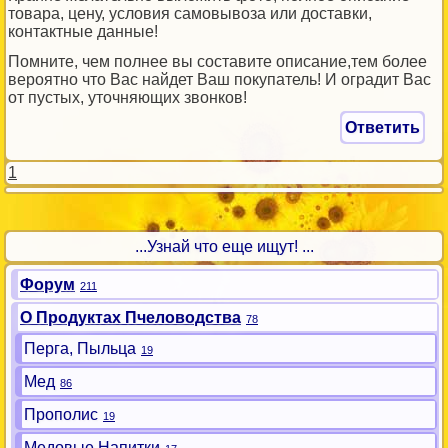
товара, цену, условия самовывоза или доставки,
контактные данные!
Помните, чем полнее вы составите описание,тем более
вероятно что Вас найдет Ваш покупатель! И оградит Вас
от пустых, уточняющих звонков!
Ответить
1
...Узнай что еще ищут! ...
Форум
211
О Продуктах Пчеловодства
78
Перга, Пыльца
19
Мед
86
Прополис
19
Медовые Напитки