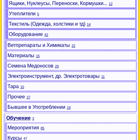
Ящики, Нуклеусы, Переноски, Кормушки...
12
Утеплители
5
Текстиль (Одежда, холстики и тд)
14
Оборудование
42
Ветпрепараты и Химикаты
22
Материалы
15
Семена Медоносов
29
Электроинструмент, др. Электротовары
11
Тара
10
Прочее
27
Бывшее в Употреблении
19
Обучение
3
Мероприятия
85
Курсы
47