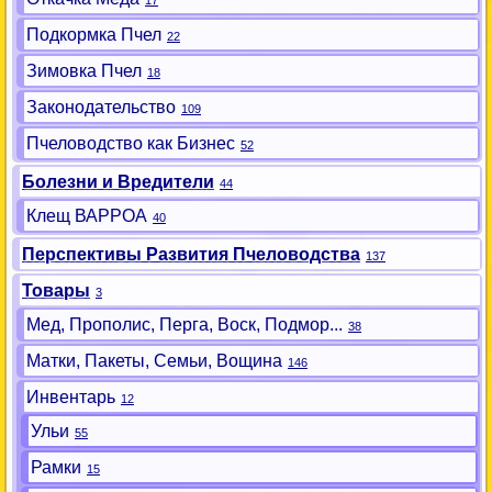
17
Подкормка Пчел
22
Зимовка Пчел
18
Законодательство
109
Пчеловодство как Бизнес
52
Болезни и Вредители
44
Клещ ВАРРОА
40
Перспективы Развития Пчеловодства
137
Товары
3
Мед, Прополис, Перга, Воск, Подмор...
38
Матки, Пакеты, Семьи, Вощина
146
Инвентарь
12
Ульи
55
Рамки
15