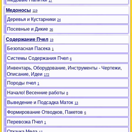
17
Медоносы
119
Деревья и Кустарники
24
Посевные и Дикие
36
Содержание Пчел
19
Безопасная Пасека
1
Системы Содержания Пчел
6
Инвентарь, Оборудование, Инструменты - Чертежи,
Описание, Идеи
172
Породы пчел
1
Начало! Весенние работы
8
Выведение и Подсадка Маток
13
Формирование Отводков, Пакетов
6
Перевозка Пчел
1
Откачка Меда