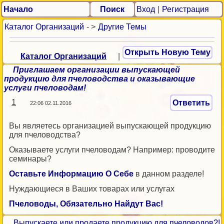
Начало
Поиск
Вход
|
Регистрация
Каталог Организаций
- >
Другие Темы
Открыть Новую Тему
Каталог Организаций
|
Приглашаем организации выпускающей
продукцию для пчеловодства и оказывающие
услуги пчеловодам!
1
Ответить
22:06 02.11.2016
Вы являетесь организацией выпускающей продукцию
для пчеловодства?
Оказываете услуги пчеловодам? Например: проводите
семинары?
Оставьте Информацию О Себе
в данном разделе!
Нуждающиеся в Ваших товарах или услугах
Пчеловоды, Обязательно Найдут Вас!
Выпускаете или продаете продукцию для пчеловодов?!