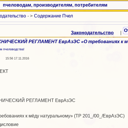
пчеловодам, производителям, потребителям
одательство
- >
Содержание Пчел
О
Законодательство
|
ХНИЧЕСКИЙ РЕГЛАМЕНТ ЕврАзЭС «О требованиях к м
м пчеловодства!
15:56 17.11.2016
ЕКТ
НИЧЕСКИЙ РЕГЛАМЕНТ ЕврАзЭС
ребованиях к мёду натуральному» (ТР 201_/00_/ЕврАзЭС)
дисловие