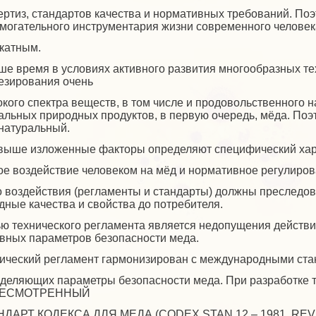
ертиз, стандартов качества и нормативных требований. Поэ
могательного инструментария жизни современного челове
катным.
ше время в условиях активного развития многообразных 
езирования очень
кого спектра веществ, в том числе и продовольственного 
альных природных продуктов, в первую очередь, мёда. Поэ
натуральный.
выше изложенные факторы определяют специфический харак
е воздействие человеком на мёд и нормативное регулиро
о воздействия (регламенты и стандарты) должны преследова
дные качества и свойства до потребителя.
ю технического регламента является недопущения действи
вных параметров безопасности меда.
ический регламент гармонизирован с международными ста
деляющих параметры безопасности меда. При разработке 
ЕСМОТРЕННЫЙ
НДАРТ КОДЕКСА ДЛЯ МЕДА (CODEX STAN 12 – 1981, REV