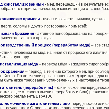
д кристаллизованный
- мед, перешедший в результате ес
ообразного в кристаллическое, в консистенции от салообраз
ханические примеси
- пчелы и их части, личинки, кусочки
, перги, соломы и других посторонних примесей;
изнаки брожения
- активное пенообразование на поверхн
фического запаха и привкуса.
оизводственный процесс (переработка меда)
– все ста
йствия человеком на мед, начиная от процесса его изъяти
бительскую тару.
исталлизация мёда
– переход мёда из жидкого сиропообра
ок хранения
– период, в течение которого мёд, при соблю
свойства. По истечении срока хранения мёд пригоден для по
ы быть ниже требований установленных в настоящем техн
готовитель (переработчик)
– физическое или юридическо
ствляющее от своего имени переработку и (или) реализаци
ческого регламента ЕврАзЭС
олномоченное изготовителем лицо
- юридическое или ф
ке государством Стороны, которое определено изготовител