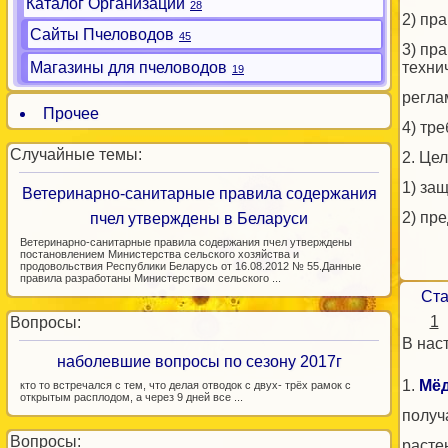
Каталог Организаций
28
2) пр
Сайты Пчеловодов
45
3) пр
Магазины для пчеловодов
техни
19
регла
Прочее
4) тр
Случайные темы:
2. Це
1) за
Ветеринарно-санитарные правила содержания
2) пр
пчел утверждены в Беларуси
Ветеринарно-санитарные правила содержания пчел утверждены
постановлением Министерства сельского хозяйства и
продовольствия Республики Беларусь от 16.08.2012 № 55.Данные
правила разработаны Министерством сельского ...
Ста
1
Вопросы:
В нас
наболевшие вопросы по сезону 2017г
1.
Мё
кто то встречался с тем, что делая отводок с двух- трёх рамок с
открытым расплодом, а через 9 дней все ...
получ
Вопросы:
расте