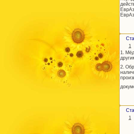
дейст
ЕврАз
ЕврА
Ста
1
1. Мё
други
2. Об
налич
произ
докум
Ста
1