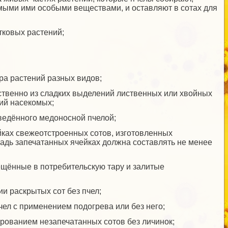
мыми ими особыми веществами, и оставляют в сотах для
тковых растений;
ра растений разных видов;
твенно из сладких выделений лиственных или хвойных
ний насекомых;
зведённого медоносной пчелой;
йках свежеотстроенных сотов, изготовленных
щадь запечатанных ячейках должна составлять не менее
мещённые в потребительскую тару и залитые
и раскрытых сот без пчел;
чел с применением подогрева или без него;
рованием незапечатанных сотов без личинок;