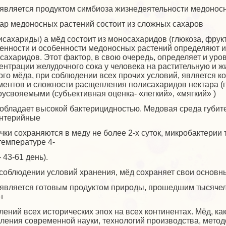
является продуктом симбиоза жизнедеятельности медоносно
ар медоносных растений состоит из сложных сахаров
исахариды) а мёд состоит из моносахаридов (глюкоза, фрук
енности и особенности медоносных растений определяют 
сахаридов. Этот фактор, в свою очередь, определяет и ур
ентрации желудочного сока у человека на растительную и 
ого мёда, при соблюдении всех прочих условий, является 
ентов и сложности расщепления полисахаридов нектара (п
оусвояемыми (субъективная оценка- «легкий», «мягкий» )
обладает высокой бактерицидностью. Медовая среда губит
нтерийные
чки сохраняются в меду не более 2-х суток, микробактерии 
температуре 4-
– 43-61 день).
соблюдении условий хранения, мёд сохраняет свои основны
является готовым продуктом природы, прошедшим тысячел
н
лений всех исторических эпох на всех континентах. Мёд, к
ления современной науки, технологий производства, метод