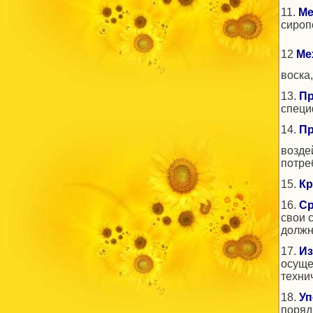
11.
Ме
сироп
12
Ме
воска
13.
Пр
специ
14.
Пр
возде
потре
15.
Кр
16.
Ср
свои 
должн
17.
Из
осуще
техни
18.
Уп
поряд