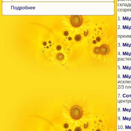
склад
Подробнее
созре
1.
Мё
2.
Мё
преим
3.
Мё
4.
Мё
расте
5.
Мё
6.
Мё
исклю
2/3 п
7.
Сот
центр
8.
Ме
9.
Ме
10.
Ме