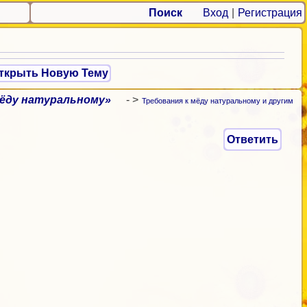
Поиск
Вход
|
Регистрация
ткрыть Новую Тему
ёду натуральному»
- >
Требования к мёду натуральному и другим
Ответить