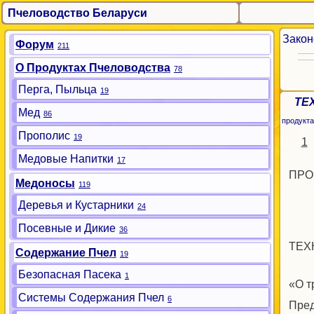
Пчеловодство Беларуси
Закон
Форум
211
О Продуктах Пчеловодства
78
Перга, Пыльца
19
ТЕ
Мед
86
продукта
Прополис
19
1
Медовые Напитки
17
ПРО
Медоносы
119
Деревья и Кустарники
24
Посевные и Дикие
36
ТЕХ
Содержание Пчел
19
Безопасная Пасека
1
«О т
Системы Содержания Пчел
6
Пре