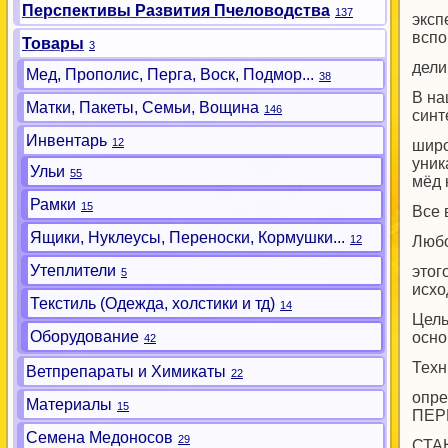
Перспективы Развития Пчеловодства
137
эксп
вспо
Товары
3
дели
Мед, Прополис, Перга, Воск, Подмор...
38
В на
Матки, Пакеты, Семьи, Вощина
146
синт
Инвентарь
12
широ
уник
Ульи
55
мёд 
Рамки
15
Все 
Ящики, Нуклеусы, Переноски, Кормушки...
12
Любо
Утеплители
этог
5
исхо
Текстиль (Одежда, холстики и тд)
14
Цель
Оборудование
осно
42
Техн
Ветпрепараты и Химикаты
22
опре
Материалы
15
ПЕР
Семена Медоносов
29
СТА