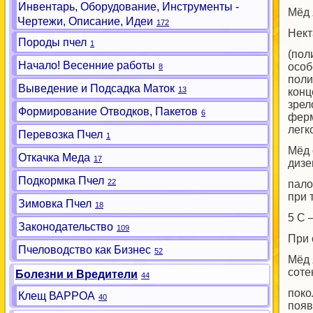
Инвентарь, Оборудование, Инструменты -
Мёд 
Чертежи, Описание, Идеи
172
Нект
Породы пчел
1
(пол
Начало! Весенние работы
особ
8
поли
Выведение и Подсадка Маток
13
конц
зрел
Формирование Отводков, Пакетов
6
ферм
легк
Перевозка Пчел
1
Мёд 
Откачка Меда
17
дизе
Подкормка Пчел
22
пало
при 
Зимовка Пчел
18
5 С 
Законодательство
109
При 
Пчеловодство как Бизнес
52
Мёд 
соте
Болезни и Вредители
44
поко
Клещ ВАРРОА
40
появ