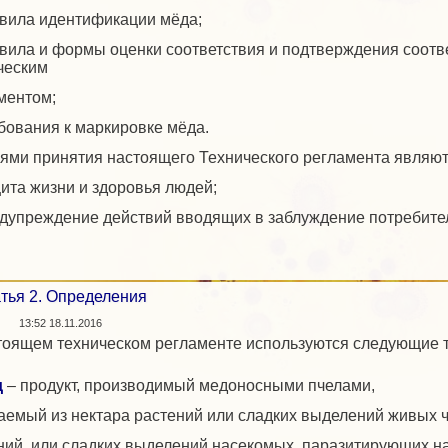
авила идентификации мёда;
авила и формы оценки соответствия и подтверждения соот
ческим
ментом;
ебования к маркировке мёда.
лями принятия настоящего Технического регламента являют
щита жизни и здоровья людей;
едупреждение действий вводящих в заблуждение потребите
тья 2. Определения
13:52 18.11.2016
тоящем техническом регламенте используются следующие 
д
– продукт, производимый медоносными пчелами,
аемый из нектара растений или сладких выделений живых 
ний, или сладких выделений насекомых, паразитирующих на