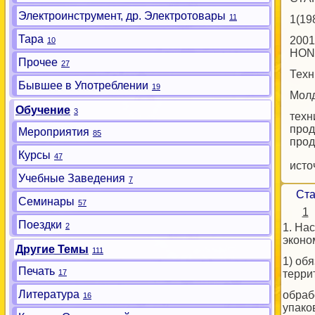
Электроинструмент, др. Электротовары
11
1(19
Тара
2001
10
HON
Прочее
27
Техн
Бывшее в Употреблении
19
Молд
Обучение
3
техн
прод
Мероприятия
85
прод
Курсы
47
исто
Учебные Заведения
7
Ста
Семинары
57
1
Поездки
2
1. На
эконо
Другие Темы
111
1) об
Печать
17
терри
Литература
обраб
16
упако