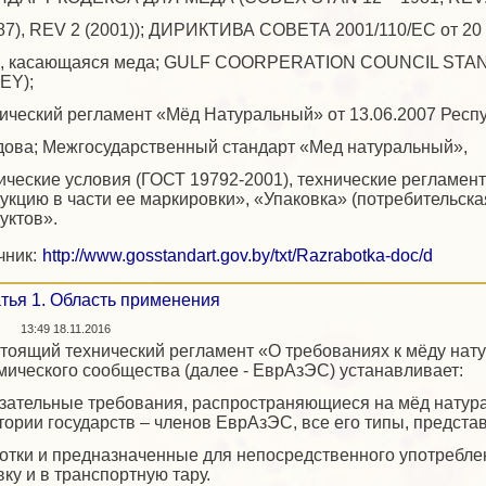
87), REV 2 (2001)); ДИРИКТИВА СОВЕТА 2001/110/ЕС от 20
, касающаяся меда; GULF COORPERATION COUNCIL STANDA
EY);
ический регламент «Мёд Натуральный» от 13.06.2007 Респ
ова; Межгосударственный стандарт «Мед натуральный»,
ические условия (ГОСТ 19792-2001), технические регламе
укцию в части ее маркировки», «Упаковка» (потребительск
уктов».
чник:
http://www.gosstandart.gov.by/txt/Razrabotka-doc/d
тья 1. Область применения
13:49 18.11.2016
стоящий технический регламент «О требованиях к мёду нату
мического сообщества (далее - ЕврАзЭС) устанавливает:
язательные требования, распространяющиеся на мёд натура
тории государств – членов ЕврАзЭС, все его типы, предст
отки и предназначенные для непосредственного употребле
вку и в транспортную тару.