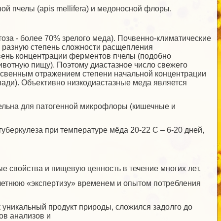
й пчелы (apis mellifera) и медоносной флоры.
тоза - более 70% зрелого меда). Почвенно-климатические
и разную степень сложности расщепления
овень концентрации ферментов пчелы (подобно
животную пищу). Поэтому диастазное число свежего
косвенным отражением степени начальной концентрации
ади). Объективно низкодиастазные меда является
ельна для патогенной микрофлоры (кишечные и
туберкулеза при температуре мёда 20-22 С – 6-20 дней,
е свойства и пищевую ценность в течение многих лет.
етнюю «экспертизу» временем и опытом потребления
ак уникальный продукт природы, сложился задолго до
ов анализов и