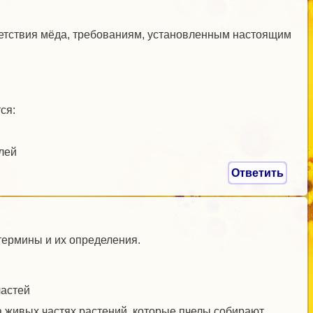
ветствия мёда, требованиям, установленным настоящим
ся:
лей
Ответить
термины и их определения.
частей
 живых частях растений, которые пчелы собирают,