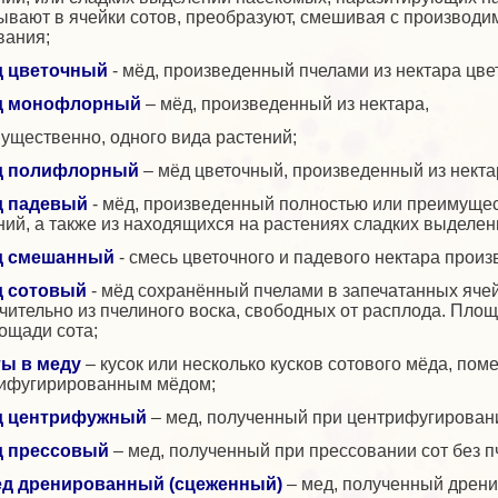
ывают в ячейки сотов, преобразуют, смешивая с производи
вания;
д цветочный
- мёд, произведенный пчелами из нектара цве
д монофлорный
– мёд, произведенный из нектара,
ущественно, одного вида растений;
д полифлорный
– мёд цветочный, произведенный из некта
д падевый
- мёд, произведенный полностью или преимущес
ний, а также из находящихся на растениях сладких выделе
д смешанный
- смесь цветочного и падевого нектара прои
д сотовый
- мёд сохранённый пчелами в запечатанных яче
чительно из пчелиного воска, свободных от расплода. Пло
лощади сота;
ы в меду
– кусок или несколько кусков сотового мёда, по
ифугирированным мёдом;
д центрифужный
– мед, полученный при центрифугировани
д прессовый
– мед, полученный при прессовании сот без п
д дренированный (сцеженный)
– мед, полученный дрени