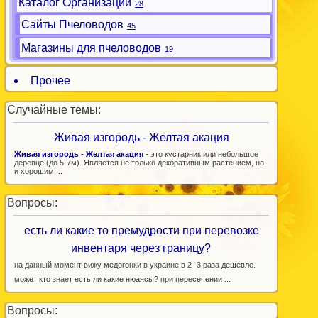
Каталог Организаций
28
Сайты Пчеловодов
45
Магазины для пчеловодов
19
Прочее
Случайные темы:
Живая изгородь - Желтая акация
Живая изгородь - Желтая акация
- это кустарник или небольшое
деревце (до 5-7м). Является не только декоративным растением, но
и хорошим ...
Вопросы:
есть ли какие то премудрости при перевозке
инвентаря через границу?
на данный момент вижу медогонки в украине в 2- 3 раза дешевле.
может кто знает есть ли какие нюансы? при пересечении ...
Вопросы: