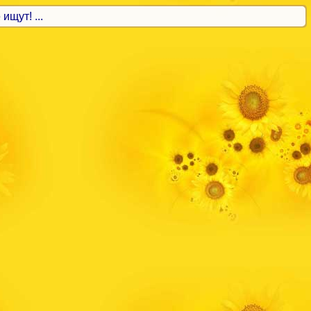
ищут! ...