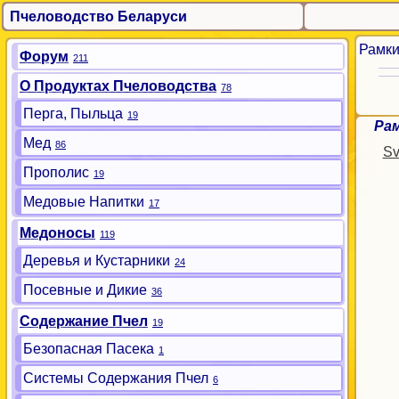
Пчеловодство Беларуси
Рамк
Форум
211
О Продуктах Пчеловодства
78
Перга, Пыльца
19
Рам
Мед
86
S
Прополис
19
Медовые Напитки
17
Медоносы
119
Деревья и Кустарники
24
Посевные и Дикие
36
Содержание Пчел
19
Безопасная Пасека
1
Системы Содержания Пчел
6