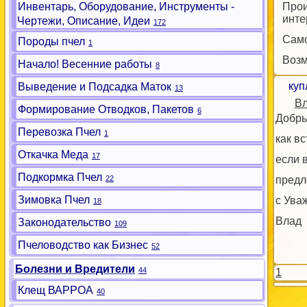
Инвентарь, Оборудование, Инструменты -
Прои
инте
Чертежи, Описание, Идеи
172
Само
Породы пчел
1
Возм
Начало! Весенние работы
8
куп
Выведение и Подсадка Маток
13
В
Формирование Отводков, Пакетов
6
Добры
Перевозка Пчел
1
как в
Откачка Меда
17
если 
Подкормка Пчел
22
предл
Зимовка Пчел
с Ува
18
Влад
Законодательство
109
Пчеловодство как Бизнес
52
Болезни и Вредители
44
1
Клещ ВАРРОА
40