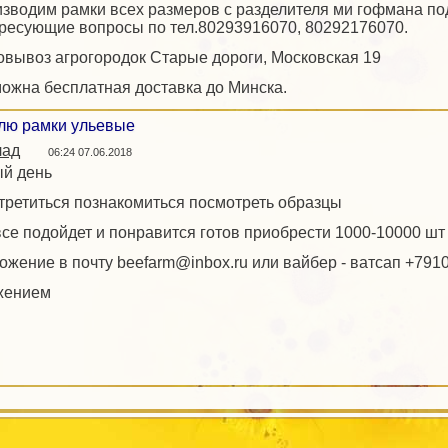
зводим рамки всех размеров с разделителя ми гофмана под 
ресующие вопросы по тел.80293916070, 80292176070.
вывоз агрогородок Старые дороги, Московская 19
ожна бесплатная доставка до Минска.
лю рамки ульевые
лад
06:24 07.06.2018
й день
стретиться познакомиться посмотреть образцы
все подойдет и понравится готов приобрести 1000-10000 шт
ожение в почту beefarm@inbox.ru или вайбер - ватсап +79
жением