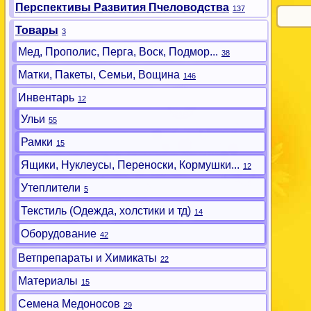
Перспективы Развития Пчеловодства
137
Товары
3
Мед, Прополис, Перга, Воск, Подмор...
38
Матки, Пакеты, Семьи, Вощина
146
Инвентарь
12
Ульи
55
Рамки
15
Ящики, Нуклеусы, Переноски, Кормушки...
12
Утеплители
5
Текстиль (Одежда, холстики и тд)
14
Оборудование
42
Ветпрепараты и Химикаты
22
Материалы
15
Семена Медоносов
29