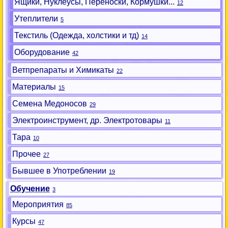
Ящики, Нуклеусы, Переноски, Кормушки...
12
Утеплители
5
Текстиль (Одежда, холстики и тд)
14
Оборудование
42
Ветпрепараты и Химикаты
22
Материалы
15
Семена Медоносов
29
Электроинструмент, др. Электротовары
11
Тара
10
Прочее
27
Бывшее в Употреблении
19
Обучение
3
Мероприятия
85
Курсы
47