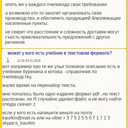
опять же у каждого пчеловода свои требования
а возможно кто-то захочет организовать свое
производство, и обеспечить продукцией близлежащие
населенные пункты.
не секрет что расстояние и сложность доставки могут
съесть привлекательность предложений с других
регионов
может у кого есть учебник в текстовом формате?
1
11:26 24.11.2016
вот например про те же ульи толковое описание есть в
учебнике буренина и котова - справочник по
пчеловодству.
жалко время на перенабор текста.
мне попалось было одно издание формат pdf , но текст
распознан. но Я случайно удалил файл, и не могу найти
откуда скачал :(
если у кого есть напишите киньте на почту
kaurkin@mail.ru или на viber + 3 7 5 2 5 5 0 7 1 7 1 3
skype:s_kaurkin