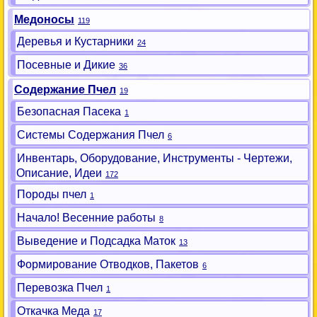
Медоносы
119
Деревья и Кустарники
24
Посевные и Дикие
36
Содержание Пчел
19
Безопасная Пасека
1
Системы Содержания Пчел
6
Инвентарь, Оборудование, Инструменты - Чертежи,
Описание, Идеи
172
Породы пчел
1
Начало! Весенние работы
8
Выведение и Подсадка Маток
13
Формирование Отводков, Пакетов
6
Перевозка Пчел
1
Откачка Меда
17