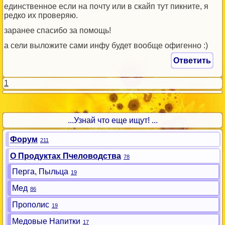
единственное если на почту или в скайп тут пикните, я
редко их проверяю.
заранее спасибо за помощь!
а сели выложите сами инфу будет вообще офигенно :)
Ответить
1
...Узнай что еще ищут! ...
Форум
211
О Продуктах Пчеловодства
78
Перга, Пыльца
19
Мед
86
Прополис
19
Медовые Напитки
17