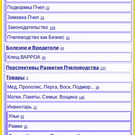
Подкормка Пчел
22
Зимовка Пчел
18
Законодательство
109
Пчеловодство как Бизнес
52
Болезни и Вредители
44
Клещ ВАРРОА
40
Перспективы Развития Пчеловодства
137
Товары
3
Мед, Прополис, Перга, Воск, Подмор...
38
Матки, Пакеты, Семьи, Вощина
146
Инвентарь
12
Ульи
55
Рамки
15