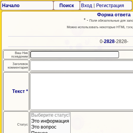
Начало
Поиск
Вход
|
Регистрация
Форма ответа
* -
Поля обязательные для зап
Можно использовать некоторые HTML тэги
0-
2828
-2828-
Ваш Ник
псевдоним
Заголовок
комментария
Текст *
Статус