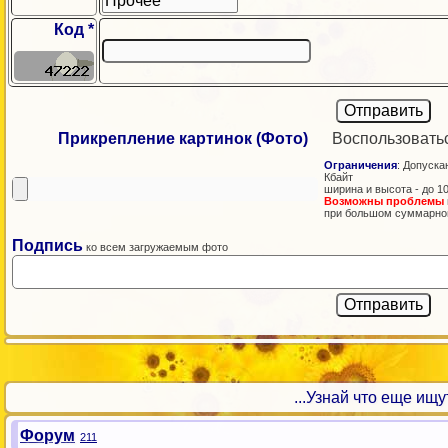
Код *
Прикрепление картинок (Фото)
Воспользовать
Ограничения
: Допускаю
Кбайт
ширина и высота - до 1
Возможны проблемы
при большом суммарно
Подпись
ко всем загружаемым фото
...Узнай что еще ищут!
Форум
211