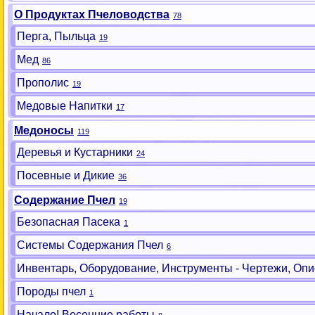
О Продуктах Пчеловодства
78
Перга, Пыльца
19
Мед
86
Прополис
19
Медовые Напитки
17
Медоносы
119
Деревья и Кустарники
24
Посевные и Дикие
36
Содержание Пчел
19
Безопасная Пасека
1
Системы Содержания Пчел
6
Инвентарь, Оборудование, Инструменты - Чертежи, Опи
Породы пчел
1
Начало! Весенние работы