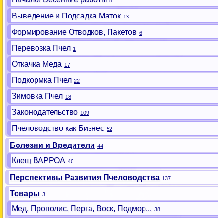
8
Выведение и Подсадка Маток
13
Формирование Отводков, Пакетов
6
Перевозка Пчел
1
Откачка Меда
17
Подкормка Пчел
22
Зимовка Пчел
18
Законодательство
109
Пчеловодство как Бизнес
52
Болезни и Вредители
44
Клещ ВАРРОА
40
Перспективы Развития Пчеловодства
137
Товары
3
Мед, Прополис, Перга, Воск, Подмор...
38