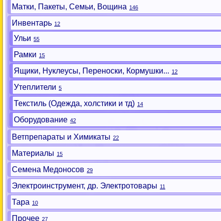
Матки, Пакеты, Семьи, Вощина
146
Инвентарь
12
Ульи
55
Рамки
15
Ящики, Нуклеусы, Переноски, Кормушки...
12
Утеплители
5
Текстиль (Одежда, холстики и тд)
14
Оборудование
42
Ветпрепараты и Химикаты
22
Материалы
15
Семена Медоносов
29
Электроинструмент, др. Электротовары
11
Тара
10
Прочее
27