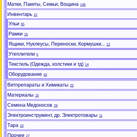
Матки, Пакеты, Семьи, Вощина
146
Инвентарь
12
Ульи
55
Рамки
15
Ящики, Нуклеусы, Переноски, Кормушки...
12
Утеплители
5
Текстиль (Одежда, холстики и тд)
14
Оборудование
42
Ветпрепараты и Химикаты
22
Материалы
15
Семена Медоносов
29
Электроинструмент, др. Электротовары
11
Тара
10
Прочее
27