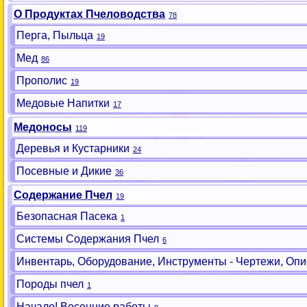
О Продуктах Пчеловодства
78
Перга, Пыльца
19
Мед
86
Прополис
19
Медовые Напитки
17
Медоносы
119
Деревья и Кустарники
24
Посевные и Дикие
36
Содержание Пчел
19
Безопасная Пасека
1
Системы Содержания Пчел
6
Инвентарь, Оборудование, Инструменты - Чертежи, Опи
Породы пчел
1
Начало! Весенние работы