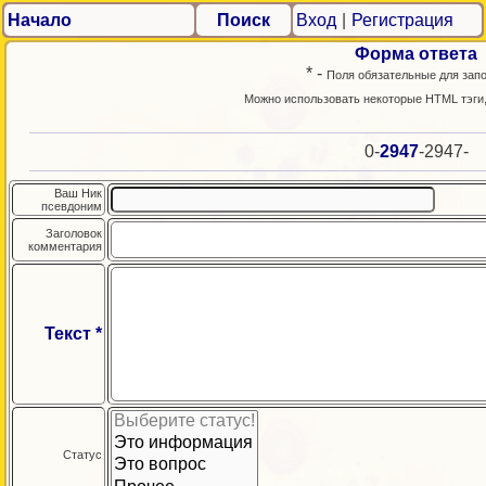
Начало
Поиск
Вход
|
Регистрация
Форма ответа
* -
Поля обязательные для зап
Можно использовать некоторые HTML тэги
0-
2947
-2947-
Ваш Ник
псевдоним
Заголовок
комментария
Текст *
Статус