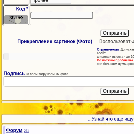
Код *
Прикрепление картинок (Фото)
Воспользовать
Ограничения
: Допускаю
Кбайт
ширина и высота - до 1
Возможны проблемы
при большом суммарно
Подпись
ко всем загружаемым фото
...Узнай что еще ищут!
Форум
211