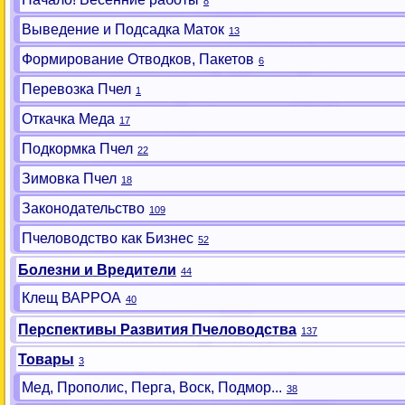
8
Выведение и Подсадка Маток
13
Формирование Отводков, Пакетов
6
Перевозка Пчел
1
Откачка Меда
17
Подкормка Пчел
22
Зимовка Пчел
18
Законодательство
109
Пчеловодство как Бизнес
52
Болезни и Вредители
44
Клещ ВАРРОА
40
Перспективы Развития Пчеловодства
137
Товары
3
Мед, Прополис, Перга, Воск, Подмор...
38