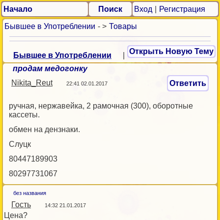
Начало
Поиск
Вход
|
Регистрация
Бывшее в Употреблении
- >
Товары
Открыть Новую Тему
Бывшее в Употреблении
|
продам медогонку
Nikita_Reut
Ответить
22:41 02.01.2017
ручная, нержавейка, 2 рамочная (300), оборотные
кассеты.
обмен на дензнаки.
Слуцк
80447189903
80297731067
без названия
Гость
14:32 21.01.2017
Цена?