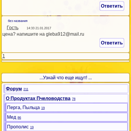
Ответить
без названия
Гость
14:33 21.01.2017
цена? напишите на gleba912@mail.ru
Ответить
1
...Узнай что еще ищут! ...
Форум
211
О Продуктах Пчеловодства
78
Перга, Пыльца
19
Мед
86
Прополис
19