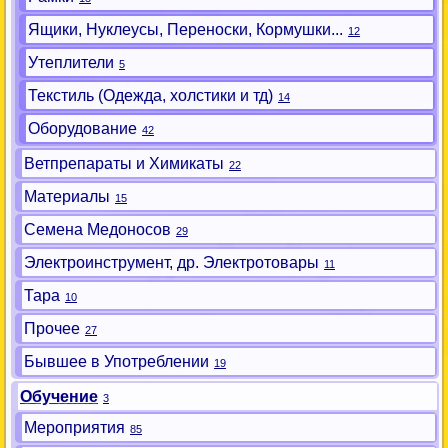
Ящики, Нуклеусы, Переноски, Кормушки...
12
Утеплители
5
Текстиль (Одежда, холстики и тд)
14
Оборудование
42
Ветпрепараты и Химикаты
22
Материалы
15
Семена Медоносов
29
Электроинструмент, др. Электротовары
11
Тара
10
Прочее
27
Бывшее в Употреблении
19
Обучение
3
Мероприятия
85