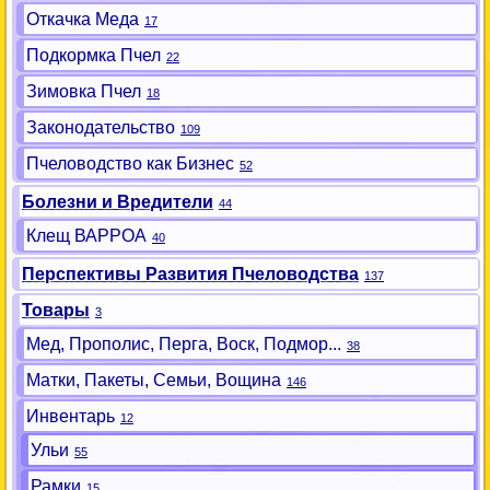
Откачка Меда
17
Подкормка Пчел
22
Зимовка Пчел
18
Законодательство
109
Пчеловодство как Бизнес
52
Болезни и Вредители
44
Клещ ВАРРОА
40
Перспективы Развития Пчеловодства
137
Товары
3
Мед, Прополис, Перга, Воск, Подмор...
38
Матки, Пакеты, Семьи, Вощина
146
Инвентарь
12
Ульи
55
Рамки
15