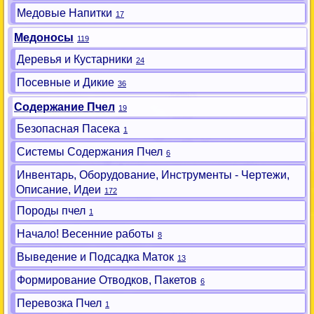
Медовые Напитки
17
Медоносы
119
Деревья и Кустарники
24
Посевные и Дикие
36
Содержание Пчел
19
Безопасная Пасека
1
Системы Содержания Пчел
6
Инвентарь, Оборудование, Инструменты - Чертежи,
Описание, Идеи
172
Породы пчел
1
Начало! Весенние работы
8
Выведение и Подсадка Маток
13
Формирование Отводков, Пакетов
6
Перевозка Пчел
1