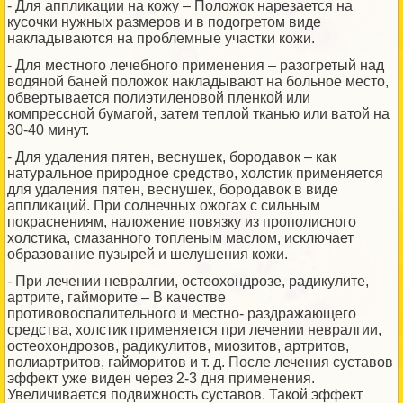
- Для аппликации на кожу – Положок нарезается на
кусочки нужных размеров и в подогретом виде
накладываются на проблемные участки кожи.
- Для местного лечебного применения – разогретый над
водяной баней положок накладывают на больное место,
обвертывается полиэтиленовой пленкой или
компрессной бумагой, затем теплой тканью или ватой на
30-40 минут.
- Для удаления пятен, веснушек, бородавок – как
натуральное природное средство, холстик применяется
для удаления пятен, веснушек, бородавок в виде
аппликаций. При солнечных ожогах с сильным
покраснениям, наложение повязку из прополисного
холстика, смазанного топленым маслом, исключает
образование пузырей и шелушения кожи.
- При лечении невралгии, остеохондрозе, радикулите,
артрите, гайморите – В качестве
противовоспалительного и местно- раздражающего
средства, холстик применяется при лечении невралгии,
остеохондрозов, радикулитов, миозитов, артритов,
полиартритов, гайморитов и т. д. После лечения суставов
эффект уже виден через 2-3 дня применения.
Увеличивается подвижность суставов. Такой эффект