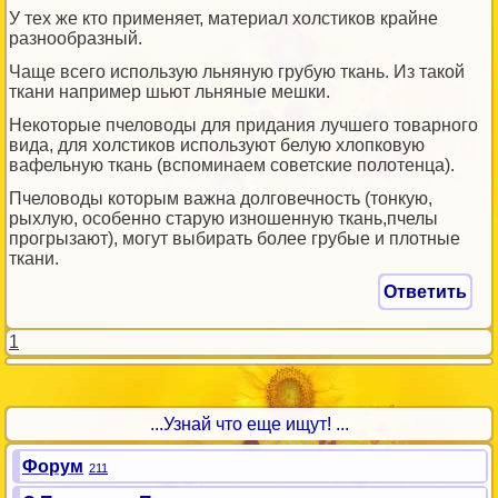
У тех же кто применяет, материал холстиков крайне
разнообразный.
Чаще всего использую льняную грубую ткань. Из такой
ткани например шьют льняные мешки.
Некоторые пчеловоды для придания лучшего товарного
вида, для холстиков используют белую хлопковую
вафельную ткань (вспоминаем советские полотенца).
Пчеловоды которым важна долговечность (тонкую,
рыхлую, особенно старую изношенную ткань,пчелы
прогрызают), могут выбирать более грубые и плотные
ткани.
Ответить
1
...Узнай что еще ищут! ...
Форум
211