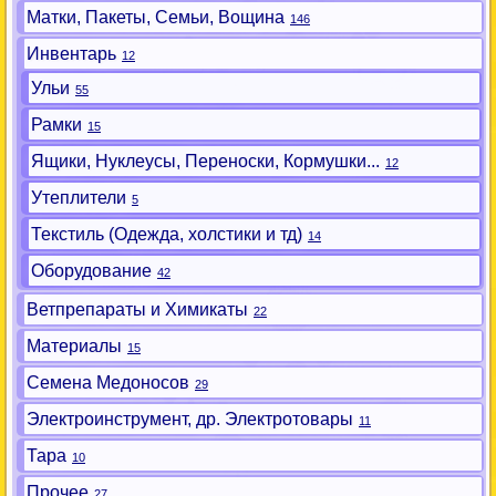
Матки, Пакеты, Семьи, Вощина
146
Инвентарь
12
Ульи
55
Рамки
15
Ящики, Нуклеусы, Переноски, Кормушки...
12
Утеплители
5
Текстиль (Одежда, холстики и тд)
14
Оборудование
42
Ветпрепараты и Химикаты
22
Материалы
15
Семена Медоносов
29
Электроинструмент, др. Электротовары
11
Тара
10
Прочее
27