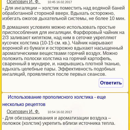
Осипович И. Ф.
10:45 16.02.2017
- Для ингаляции – холстик поместить над водяной баней
обработанной стороной вверх. Вдыхать осторожно,
избегать ожогов дыхательной системы, не более 10 мин.
В домашних условиях можно использовать простые
приспособления для ингаляции. Фарфоровый чайник на
2/3 заливают кипятком, над ним в сеточке укрепляют
кусочек холстика (10-15 см. кв.). Чайник накрывают
воронкой из бумаги и осторожно вдыхают насыщенный
ароматическими веществами горячий воздух. Можно
положить полоски холстика на горячий картофель,
сваренный в мундире, и. накрывшись плотной тканью,
вдыхать целебные пары. Эффективность подобных
ингаляций, проявляется после первых сеансов.
Ответить
Использование прополисного холстика - еще
несколько рецептов
Осипович И. Ф.
10:54 16.02.2017
- Для обеззараживания и ароматизации воздуха –
положок (холстик) укрепить вблизи источника тепла.