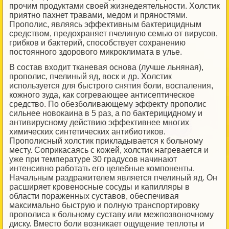
прочим продуктами своей жизнедеятельности. Холстик
приятно пахнет травами, медом и пряностями.
Прополис, являясь эффективным бактерицидным
средством, предохраняет пчелиную семью от вирусов,
грибков и бактерий, способствует сохранению
постоянного здорового микроклимата в улье.
В состав входит тканевая основа (лучше льняная),
прополис, пчелиный яд, воск и др. Холстик
используется для быстрого снятия боли, воспаления,
кожного зуда, как согревающее антисептическое
средство. По обезболивающему эффекту прополис
сильнее новокаина в 5 раз, а по бактерицидному и
антивирусному действию эффективнее многих
химических синтетических антибиотиков.
Прополисный холстик прикладывается к больному
месту. Соприкасаясь с кожей, холстик нагревается и
уже при температуре 30 градусов начинают
интенсивно работать его целебные компоненты.
Начальным раздражителем является пчелиный яд. Он
расширяет кровеносные сосуды и капилляры в
области пораженных суставов, обеспечивая
максимально быструю и полную транспортировку
прополиса к больному суставу или межпозвоночному
диску. Вместо боли возникает ощущение теплоты и