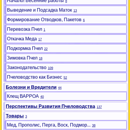
Начало! Весенние работы
8
Выведение и Подсадка Маток
13
Формирование Отводков, Пакетов
6
Перевозка Пчел
1
Откачка Меда
17
Подкормка Пчел
22
Зимовка Пчел
18
Законодательство
109
Пчеловодство как Бизнес
52
Болезни и Вредители
44
Клещ ВАРРОА
40
Перспективы Развития Пчеловодства
137
Товары
3
Мед, Прополис, Перга, Воск, Подмор...
38