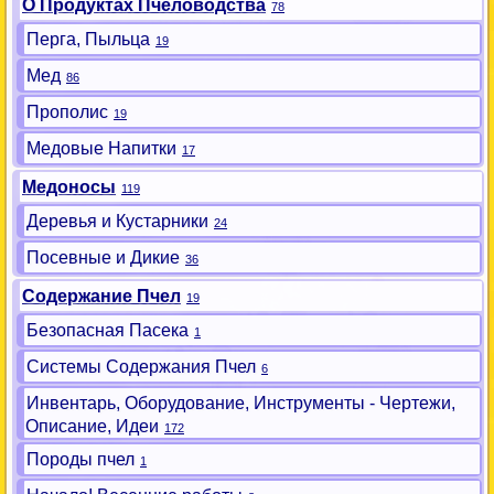
О Продуктах Пчеловодства
78
Перга, Пыльца
19
Мед
86
Прополис
19
Медовые Напитки
17
Медоносы
119
Деревья и Кустарники
24
Посевные и Дикие
36
Содержание Пчел
19
Безопасная Пасека
1
Системы Содержания Пчел
6
Инвентарь, Оборудование, Инструменты - Чертежи,
Описание, Идеи
172
Породы пчел
1