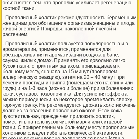
объясняется тем, что прополис усиливает регенерацию
костной ткани.
- Прополисный холстик рекомендуют носить беременным
женщинам для обогащения организма женщины и плода
живой энергией Природы, накопленной пчелой и
растением.
- Прополисный холстик пользуется популярностью и в
ароматерапии, применяется, применяется для
обеззараживания и ароматизации воздуха в бане,
саунах, жилых домах. Применять его довольно легко.
Кусок ткани, с приятным запахом, прикладываем к
больному месту, сначала на 15 минут (проверяем
аллергическую реакцию), затем на 20 – 40 минут при
лечении простуды и гриппа (помещаем его на спину или
грудь) и на 1-3 часа (можно и больше) при заболеваниях
кожи, суставов, позвоночника. Для усиления эффекта
можно периодически на некоторое время класть сверху
горячую грелку. Не рекомендуется держать холстик очень
долго из-за опасения появления ожогов. Если кожа
чувствительная, прежде чем приложить холстик,
поместить на тело кусок чистой марли или ситцевой
ткани. С прикрепленным к больному месту прополисным
холстиком следует избегать физической активности,
также не рекомендовано подвергаться воздействию