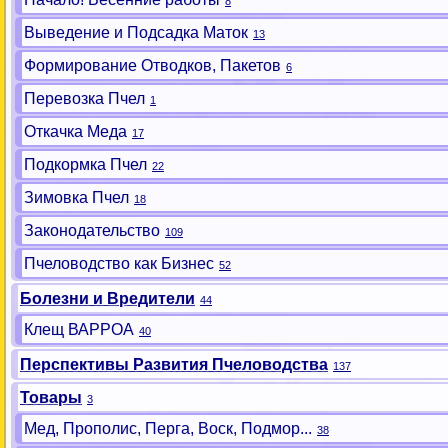
8
Выведение и Подсадка Маток
13
Формирование Отводков, Пакетов
6
Перевозка Пчел
1
Откачка Меда
17
Подкормка Пчел
22
Зимовка Пчел
18
Законодательство
109
Пчеловодство как Бизнес
52
Болезни и Вредители
44
Клещ ВАРРОА
40
Перспективы Развития Пчеловодства
137
Товары
3
Мед, Прополис, Перга, Воск, Подмор...
38