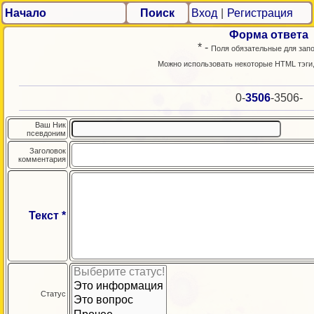
Начало
Поиск
Вход
|
Регистрация
Форма ответа
* -
Поля обязательные для зап
Можно использовать некоторые HTML тэги
0-
3506
-3506-
Ваш Ник
псевдоним
Заголовок
комментария
Текст *
Статус