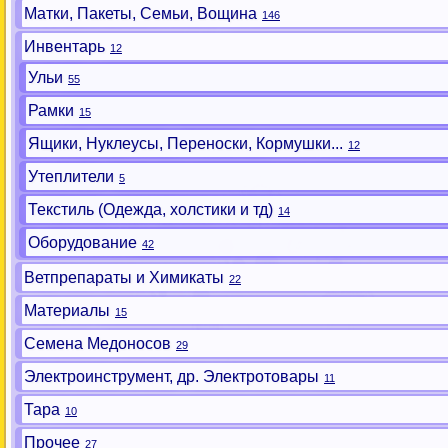
Матки, Пакеты, Семьи, Вощина
146
Инвентарь
12
Ульи
55
Рамки
15
Ящики, Нуклеусы, Переноски, Кормушки...
12
Утеплители
5
Текстиль (Одежда, холстики и тд)
14
Оборудование
42
Ветпрепараты и Химикаты
22
Материалы
15
Семена Медоносов
29
Электроинструмент, др. Электротовары
11
Тара
10
Прочее
27