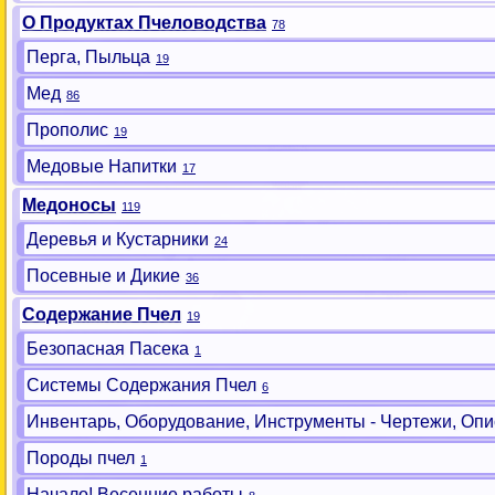
О Продуктах Пчеловодства
78
Перга, Пыльца
19
Мед
86
Прополис
19
Медовые Напитки
17
Медоносы
119
Деревья и Кустарники
24
Посевные и Дикие
36
Содержание Пчел
19
Безопасная Пасека
1
Системы Содержания Пчел
6
Инвентарь, Оборудование, Инструменты - Чертежи, Опи
Породы пчел
1
Начало! Весенние работы