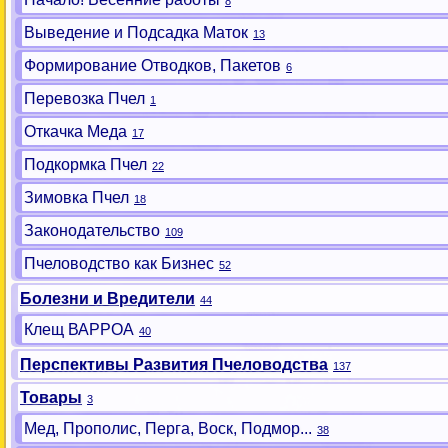
8
Выведение и Подсадка Маток
13
Формирование Отводков, Пакетов
6
Перевозка Пчел
1
Откачка Меда
17
Подкормка Пчел
22
Зимовка Пчел
18
Законодательство
109
Пчеловодство как Бизнес
52
Болезни и Вредители
44
Клещ ВАРРОА
40
Перспективы Развития Пчеловодства
137
Товары
3
Мед, Прополис, Перга, Воск, Подмор...
38