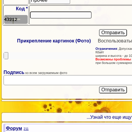
Код *
Прикрепление картинок (Фото)
Воспользовать
Ограничения
: Допускаю
Кбайт
ширина и высота - до 1
Возможны проблемы
при большом суммарно
Подпись
ко всем загружаемым фото
...Узнай что еще ищут!
Форум
211