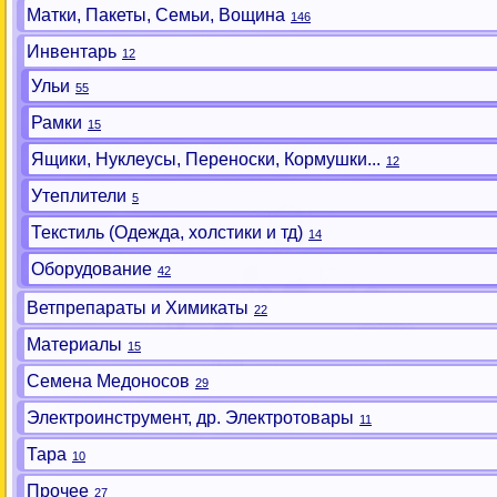
Матки, Пакеты, Семьи, Вощина
146
Инвентарь
12
Ульи
55
Рамки
15
Ящики, Нуклеусы, Переноски, Кормушки...
12
Утеплители
5
Текстиль (Одежда, холстики и тд)
14
Оборудование
42
Ветпрепараты и Химикаты
22
Материалы
15
Семена Медоносов
29
Электроинструмент, др. Электротовары
11
Тара
10
Прочее
27