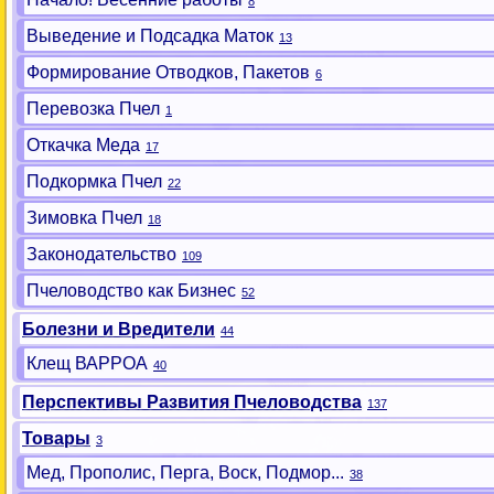
8
Выведение и Подсадка Маток
13
Формирование Отводков, Пакетов
6
Перевозка Пчел
1
Откачка Меда
17
Подкормка Пчел
22
Зимовка Пчел
18
Законодательство
109
Пчеловодство как Бизнес
52
Болезни и Вредители
44
Клещ ВАРРОА
40
Перспективы Развития Пчеловодства
137
Товары
3
Мед, Прополис, Перга, Воск, Подмор...
38