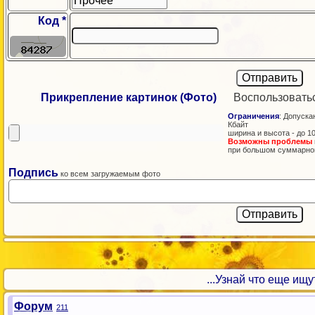
Код *
Прикрепление картинок (Фото)
Воспользовать
Ограничения
: Допускаю
Кбайт
ширина и высота - до 1
Возможны проблемы
при большом суммарно
Подпись
ко всем загружаемым фото
...Узнай что еще ищут!
Форум
211