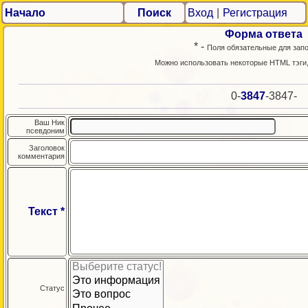
Начало
Поиск
Вход
|
Регистрация
Форма ответа
* -
Поля обязательные для зап
Можно использовать некоторые HTML тэги
0-
3847
-3847-
Ваш Ник
псевдоним
Заголовок
комментария
Текст *
Статус