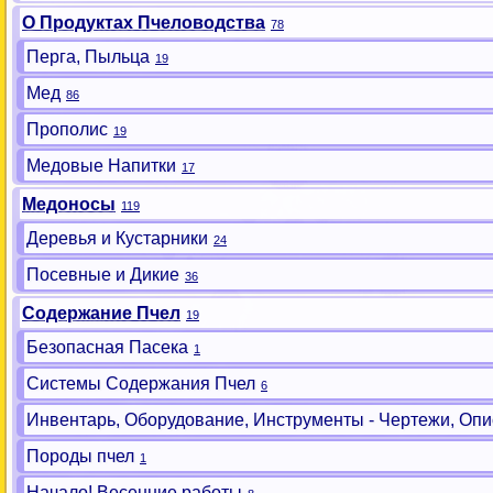
О Продуктах Пчеловодства
78
Перга, Пыльца
19
Мед
86
Прополис
19
Медовые Напитки
17
Медоносы
119
Деревья и Кустарники
24
Посевные и Дикие
36
Содержание Пчел
19
Безопасная Пасека
1
Системы Содержания Пчел
6
Инвентарь, Оборудование, Инструменты - Чертежи, Опи
Породы пчел
1
Начало! Весенние работы