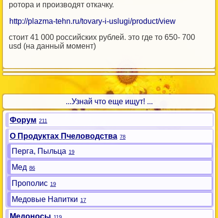
ротора и производят откачку.
http://plazma-tehn.ru/tovary-i-uslugi/product/view
стоит 41 000 российских рублей. это где то 650- 700
usd (на данный момент)
...Узнай что еще ищут! ...
Форум
211
О Продуктах Пчеловодства
78
Перга, Пыльца
19
Мед
86
Прополис
19
Медовые Напитки
17
Медоносы
119