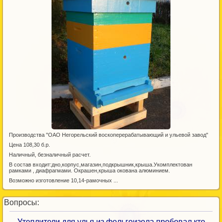
Производства "ОАО Негорельский воскоперерабатывающий и ульевой завод"
Цена 108,30 б.р.
Наличный, безналичный расчет.
В состав входит:дно,корпус,магазин,подкрышник,крыша.Укомплектован
рамками , диафрагмами. Окрашен,крыша окована алюминием.
Возможно изготовление 10,14-рамочных ...
Вопросы:
Утеплители для улья из фольгоизола пробовал кто