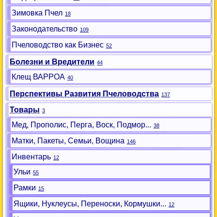
Зимовка Пчел
18
Законодательство
109
Пчеловодство как Бизнес
52
Болезни и Вредители
44
Клещ ВАРРОА
40
Перспективы Развития Пчеловодства
137
Товары
3
Мед, Прополис, Перга, Воск, Подмор...
38
Матки, Пакеты, Семьи, Вощина
146
Инвентарь
12
Ульи
55
Рамки
15
Ящики, Нуклеусы, Переноски, Кормушки...
12