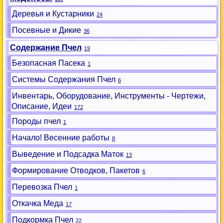
Деревья и Кустарники
24
Посевные и Дикие
36
Содержание Пчел
19
Безопасная Пасека
1
Системы Содержания Пчел
6
Инвентарь, Оборудование, Инструменты - Чертежи,
Описание, Идеи
172
Породы пчел
1
Начало! Весенние работы
8
Выведение и Подсадка Маток
13
Формирование Отводков, Пакетов
6
Перевозка Пчел
1
Откачка Меда
17
Подкормка Пчел
22