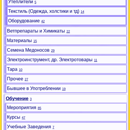
Утеплители
5
Текстиль (Одежда, холстики и тд)
14
Оборудование
42
Ветпрепараты и Химикаты
22
Материалы
15
Семена Медоносов
29
Электроинструмент, др. Электротовары
11
Тара
10
Прочее
27
Бывшее в Употреблении
19
Обучение
3
Мероприятия
85
Курсы
47
Учебные Заведения
7