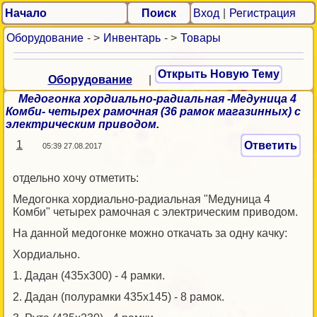
Начало
Поиск
Вход
|
Регистрация
Оборудование
- >
Инвентарь
- >
Товары
Открыть Новую Тему
Оборудование
|
Медогонка хордиально-радиальная -Медуница 4
Комби- четырех рамочная (36 рамок магазинных) с
электрическим приводом.
1
Ответить
05:39 27.08.2017
отдельно хочу отметить:
Медогонка хордиально-радиальная "Медуница 4
Комби" четырех рамочная с электрическим приводом.
На данной медогонке можно откачать за одну качку:
Хордиально.
1. Дадан (435х300) - 4 рамки.
2. Дадан (полурамки 435х145) - 8 рамок.