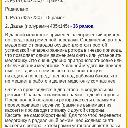
3. Рута (435х230) - 4 рамки.
Радиально.
1. Рута (435х230) - 18 рамок.
2. Дадан (полурамки 435х145) -
36 рамок
.
В данной медогонке применен электрический привод -
по средствам ременной передачи. Соединение ротора
медогонки с приводом осуществляется простой
установкой четырехгранника ротора в гнездо привода,
что позволяет одним движением снять или установить
медогонку. Это очень удобно при транспортировке или
обслуживании медогонки. У данной медогонки привод
вместе с двигателем вынесен на подставку и
находится непосредственно под рабочим баком, что
не мешает в работе и делает медогонку компактнее.
Откачка производится в два этапа. В хордиальном
режиме. Сначала откачивают рамки с одной стороны.
После полной остановки ротора кассеты с рамками
переворачивают вручную (рамки не вынимают из
кассет) и производят откачку с другой стороны.
Кассеты не самооборотные!!! Для того чтоб перевести
медогонку в радиальный режим, необходимо снять
кассеты с ротора. Затем рамки устанавливают в пазы