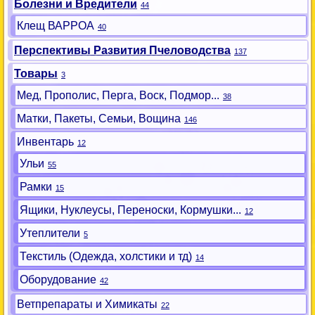
Болезни и Вредители
44
Клещ ВАРРОА
40
Перспективы Развития Пчеловодства
137
Товары
3
Мед, Прополис, Перга, Воск, Подмор...
38
Матки, Пакеты, Семьи, Вощина
146
Инвентарь
12
Ульи
55
Рамки
15
Ящики, Нуклеусы, Переноски, Кормушки...
12
Утеплители
5
Текстиль (Одежда, холстики и тд)
14
Оборудование
42
Ветпрепараты и Химикаты
22