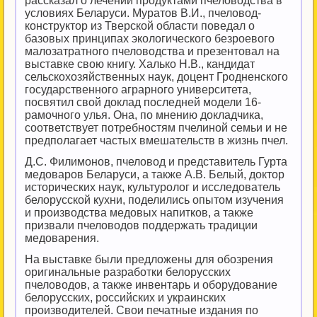
рассказал о лечении продуктами пчеловодства в
условиях Беларуси. Муратов В.И., пчеловод-
конструктор из Тверской области поведал о
базовых принципах экологического безроевого
малозатратного пчеловодства и презентовал на
выставке свою книгу. Халько Н.В., кандидат
сельскохозяйственных наук, доцент Гродненского
государственного аграрного университета,
посвятил свой доклад последней модели 16-
рамочного улья. Она, по мнению докладчика,
соответствует потребностям пчелиной семьи и не
предполагает частых вмешательств в жизнь пчел.
Д.С. Филимонов, пчеловод и представитель Гурта
медоваров Беларуси, а также А.В. Белый, доктор
исторических наук, культуролог и исследователь
белорусской кухни, поделились опытом изучения
и производства медовых напитков, а также
призвали пчеловодов поддержать традиции
медоварения.
На выставке были предложены для обозрения
оригинальные разработки белорусских
пчеловодов, а также инвентарь и оборудование
белорусских, российских и украинских
производителей. Свои печатные издания по