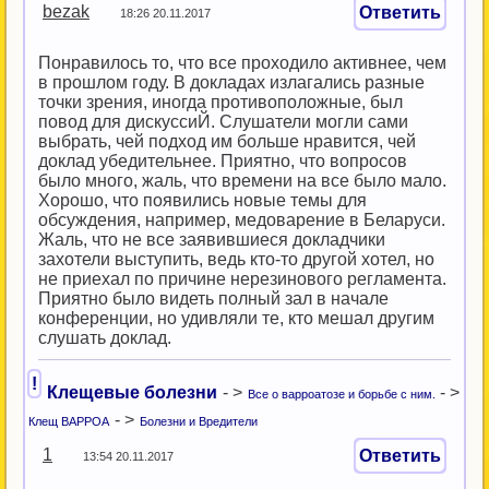
bezak
Ответить
18:26 20.11.2017
Понравилось то, что все проходило активнее, чем
в прошлом году. В докладах излагались разные
точки зрения, иногда противоположные, был
повод для дискуссиЙ. Слушатели могли сами
выбрать, чей подход им больше нравится, чей
доклад убедительнее. Приятно, что вопросов
было много, жаль, что времени на все было мало.
Хорошо, что появились новые темы для
обсуждения, например, медоварение в Беларуси.
Жаль, что не все заявившиеся докладчики
захотели выступить, ведь кто-то другой хотел, но
не приехал по причине нерезинового регламента.
Приятно было видеть полный зал в начале
конференции, но удивляли те, кто мешал другим
слушать доклад.
!
Клещевые болезни
- >
- >
Все о варроатозе и борьбе с ним.
- >
Клещ ВАРРОА
Болезни и Вредители
1
Ответить
13:54 20.11.2017