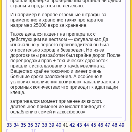
прошли проверки проверяющих органов ни одной
страны и продаются не легально.
И например в европе огромные штрафы за
применение и хранение таких препаратов.
например 25000 евро за хранение.
Также делался акцент на препаратах с
действующим веществом — флувалинат. Да
изначально у первого производителя он был
относительно хорош и безвреден. Но из-за
дороговизны разработки был крайне дорог. После
перепродажи прав + технических доработок
пришли к использованию тауфлувалината.
Вещество крайне токсично и имеет очень
большие сроки разложения. А особенно в
условиях увеличения дозировок накапливается в
огромных количествах что приводит к адаптации
клеща.
затрагивался момент применения кислот.
длительное применение кислот приводит к
ослаблению семей и аскосферозу
33
34
35
36
37
38
39
40
41
42
43
44
45
46
47
48
49