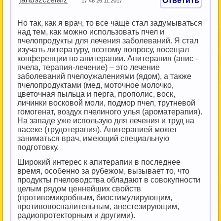
Ответить
17:48 26.11.2017
Но так, как я врач, то все чаще стал задумываться
над тем, как можно использовать пчел и
пчелопродукты для лечения заболеваний. Я стал
изучать литературу, поэтому вопросу, посещал
конференции по апитерапии. Апитерапия (апис -
пчела, терапия-лечение) – это лечение
заболеваний пчелоужалениями (ядом), а также
пчелопродуктами (мед, моточное молочко,
цветочная пыльца и перга, прополис, воск,
личинки восковой моли, подмор пчел, трутневой
гомогенат, воздух пчелиного улья (ароматерапия).
На западе уже использую для лечения и труд на
пасеке (трудотерапия). Апитерапией может
заниматься врач, имеющий специальную
подготовку.
Широкий интерес к апитерапии в последнее
время, особенно за рубежом, вызывает то, что
продукты пчеловодства обладают в совокупности
целым рядом ценнейших свойств
(противомикробным, биостимулирующим,
противовоспалительным, анестезирующим,
радиопротекторным и другими).