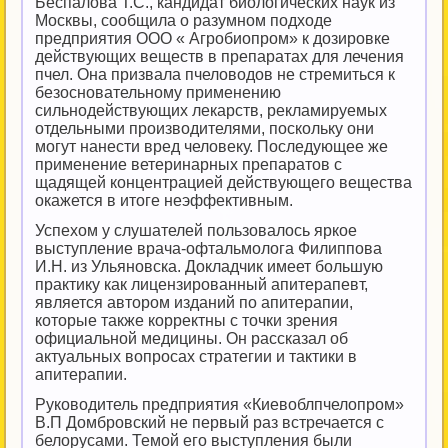
Беспалова Т.С., кандидат биологических наук из
Москвы, сообщила о разумном подходе
предприятия ООО « Агробиопром» к дозировке
действующих веществ в препаратах для лечения
пчел. Она призвала пчеловодов не стремиться к
безосновательному применению
сильнодействующих лекарств, рекламируемых
отдельными производителями, поскольку они
могут нанести вред человеку. Последующее же
применение ветеринарных препаратов с
щадящей концентрацией действующего вещества
окажется в итоге неэффективным.
Успехом у слушателей пользовалось яркое
выступление врача-офтальмолога Филиппова
И.Н. из Ульяновска. Докладчик имеет большую
практику как лицензированный апитерапевт,
является автором изданий по апитерапии,
которые также корректны с точки зрения
официальной медицины. Он рассказал об
актуальных вопросах стратегии и тактики в
апитерапии.
Руководитель предприятия «Киевоблпчелопром»
В.П Домбровский не первый раз встречается с
белорусами. Темой его выступления были