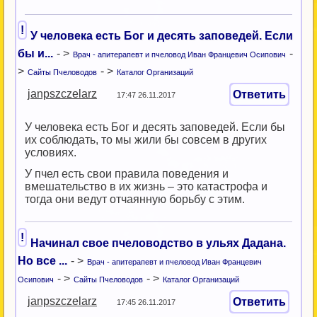
!
У человека есть Бог и десять заповедей. Если
бы и...
- >
-
Врач - апитерапевт и пчеловод Иван Францевич Осипович
>
- >
Сайты Пчеловодов
Каталог Организаций
janpszczelarz
Ответить
17:47 26.11.2017
У человека есть Бог и десять заповедей. Если бы
их соблюдать, то мы жили бы совсем в других
условиях.
У пчел есть свои правила поведения и
вмешательство в их жизнь – это катастрофа и
тогда они ведут отчаянную борьбу с этим.
!
Начинал свое пчеловодство в ульях Дадана.
Но все ...
- >
Врач - апитерапевт и пчеловод Иван Францевич
- >
- >
Осипович
Сайты Пчеловодов
Каталог Организаций
janpszczelarz
Ответить
17:45 26.11.2017