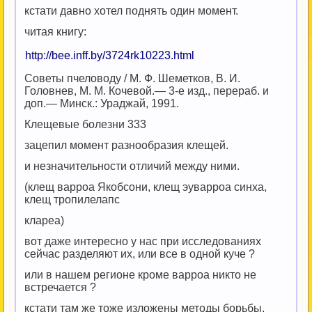
кстати давно хотел поднять один момент.
читая книгу:
http://bee.inff.by/3724rk10223.html
Советы пчеловоду / М. Ф. Шеметков, В. И.
Головнев, М. М. Кочевой.— 3-е изд., перераб. и
доп.— Минск.: Ураджай, 1991.
Клещевые болезни 333
зацепил момент разнообразия клещей.
и незначительности отличий между ними.
(клещ варроа Якобсони, клещ эуварроа синха,
клещ тропилелапс
клареа)
вот даже интересно у нас при исследованиях
сейчас разделяют их, или все в одной куче ?
или в нашем регионе кроме варроа никто не
встречается ?
кстати там же тоже изложены методы борьбы.