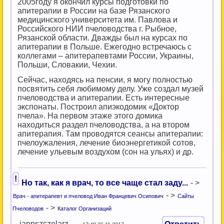
2005году я окончил курсы подготовки по
апитерапии в России на базе Рязанского
медицинского университета им. Павлова и
Российского НИИ пчеловодства г. Рыбное,
Рязанской области. Дважды был на курсах по
апитерапии в Польше. Ежегодно встречаюсь с
коллегами – апитерапевтами России, Украины,
Польши, Словакии, Чехии.
Сейчас, находясь на пенсии, я могу полностью
посвятить себя любимому делу. Уже создал музей
пчеловодства и апитерапии. Есть интересные
экспонаты. Построил апиэкодомик «Доктор
пчела». На первом этаже этого домика
находиться раздел пчеловодства, а на втором
апитерапия. Там проводятся сеансы апитерапии:
пчелоужаления, лечение биоэнергетикой сотов,
лечение ульевым воздухом (сон на ульях) и др.
!
Но так, как я врач, то все чаще стал заду...
- >
- >
Врач - апитерапевт и пчеловод Иван Францевич Осипович
Сайты
- >
Пчеловодов
Каталог Организаций
janpszczelarz