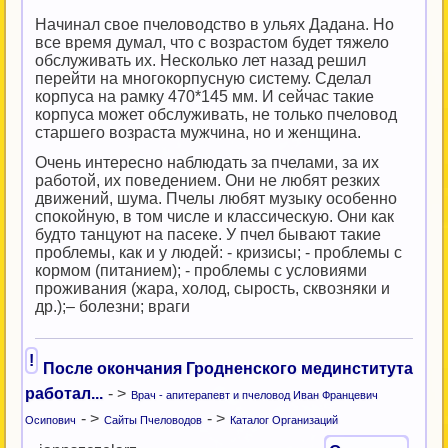
Начинал свое пчеловодство в ульях Дадана. Но
все время думал, что с возрастом будет тяжело
обслуживать их. Несколько лет назад решил
перейти на многокорпусную систему. Сделал
корпуса на рамку 470*145 мм. И сейчас такие
корпуса может обслуживать, не только пчеловод
старшего возраста мужчина, но и женщина.
Очень интересно наблюдать за пчелами, за их
работой, их поведением. Они не любят резких
движений, шума. Пчелы любят музыку особенно
спокойную, в том числе и классическую. Они как
будто танцуют на пасеке. У пчел бывают такие
проблемы, как и у людей: - кризисы; - проблемы с
кормом (питанием); - проблемы с условиями
проживания (жара, холод, сырость, сквозняки и
др.);– болезни; враги
!
После окончания Гродненского мединститута
работал...
- >
Врач - апитерапевт и пчеловод Иван Францевич
- >
- >
Осипович
Сайты Пчеловодов
Каталог Организаций