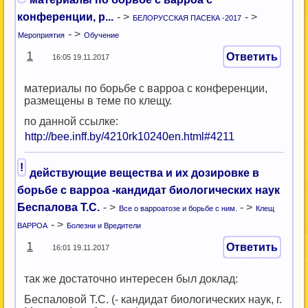
конференции, р...
- >
- >
БЕЛОРУССКАЯ ПАСЕКА -2017
- >
Мероприятия
Обучение
1
Ответить
16:05 19.11.2017
материалы по борьбе с варроа с конференции,
размещены в теме по клещу.
по данной ссылке:
http://bee.inff.by/4210rk10240en.html#4211
!
действующие вещества и их дозировке в
борьбе с варроа -кандидат биологических наук
Беспалова Т.С.
- >
- >
Все о варроатозе и борьбе с ним.
Клещ
- >
ВАРРОА
Болезни и Вредители
1
Ответить
16:01 19.11.2017
так же достаточно интересен был доклад:
Беспаловой Т.С. (- кандидат биологических наук, г.