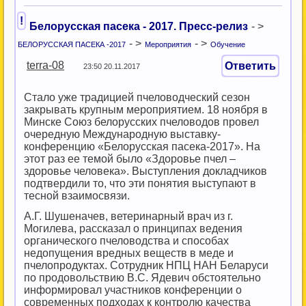
!
Белорусская пасека - 2017. Пресс-релиз
- >
- >
- >
БЕЛОРУССКАЯ ПАСЕКА -2017
Мероприятия
Обучение
terra-08
Ответить
23:50 20.11.2017
Стало уже традицией пчеловодческий сезон
закрывать крупным мероприятием. 18 ноября в
Минске Союз белорусских пчеловодов провел
очередную Международную выставку-
конференцию «Белорусская пасека-2017». На
этот раз ее темой было «Здоровье пчел –
здоровье человека». Выступления докладчиков
подтвердили то, что эти понятия выступают в
тесной взаимосвязи.
А.Г. Шушеначев, ветеринарный врач из г.
Могилева, рассказал о принципах ведения
органического пчеловодства и способах
недопущения вредных веществ в меде и
пчелопродуктах. Сотрудник НПЦ НАН Беларуси
по продовольствию В.С. Ядевич обстоятельно
информировал участников конференции о
современных подходах к контролю качества