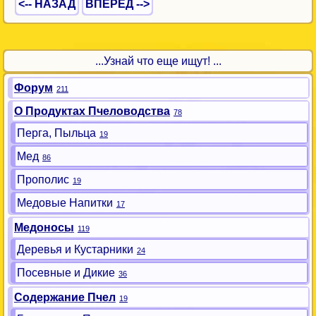
<-- НАЗАД
ВПЕРЕД -->
...Узнай что еще ищут! ...
Форум
211
О Продуктах Пчеловодства
78
Перга, Пыльца
19
Мед
86
Прополис
19
Медовые Напитки
17
Медоносы
119
Деревья и Кустарники
24
Посевные и Дикие
36
Содержание Пчел
19