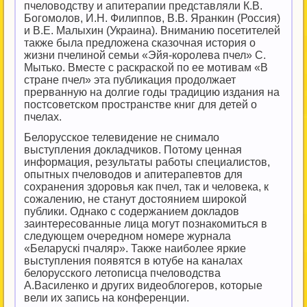
пчеловодству и апитерапии представляли К.В.
Богомолов, И.Н. Филиппов, В.В. Яранкин (Россия)
и В.Е. Малыхин (Украина). Вниманию посетителей
также была предложена сказочная история о
жизни пчелиной семьи «Эйя-королева пчел» С.
Мытько. Вместе с раскраской по ее мотивам «В
стране пчел» эта публикация продолжает
прерванную на долгие годы традицию издания на
постсоветском пространстве книг для детей о
пчелах.
Белорусское телевидение не снимало
выступления докладчиков. Потому ценная
информация, результаты работы специалистов,
опытных пчеловодов и апитерапевтов для
сохранения здоровья как пчел, так и человека, к
сожалению, не станут достоянием широкой
публики. Однако с содержанием докладов
заинтересованные лица могут познакомиться в
следующем очередном номере журнала
«Беларускi пчаляр». Также наиболее яркие
выступления появятся в ютубе на каналах
белорусского летописца пчеловодства
А.Василенко и других видеоблогеров, которые
вели их запись на конференции.