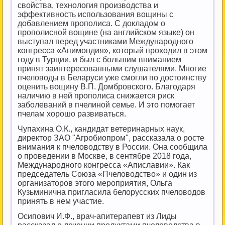
свойства, технология производства и
эффективность использования вощины с
добавлением прополиса. С докладом о
прополисной вощине (на английском языке) он
выступал перед участниками Международного
конгресса «Апимондия», который проходил в этом
году в Турции, и был с большим вниманием
принят заинтересованными слушателями. Многие
пчеловоды в Беларуси уже смогли по достоинству
оценить вощину В.П. Домбровского. Благодаря
наличию в ней прополиса снижается риск
заболеваний в пчелиной семье. И это помогает
пчелам хорошо развиваться.
Чупахина О.К., кандидат ветеринарных наук,
директор ЗАО "Агробиопром", рассказала о росте
внимания к пчеловодству в России. Она сообщила
о проведении в Москве, в сентябре 2018 года,
Международного конгресса «Апиславии». Как
председатель Союза «Пчеловодство» и один из
организаторов этого мероприятия, Ольга
Кузьминична пригласила белорусских пчеловодов
принять в нем участие.
Осипович И.Ф., врач-апитерапевт из Лиды