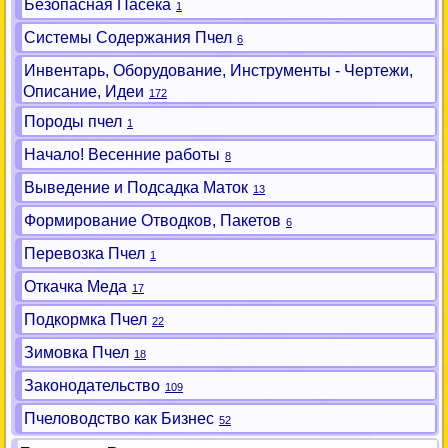
Безопасная Пасека
1
Системы Содержания Пчел
6
Инвентарь, Оборудование, Инструменты - Чертежи,
Описание, Идеи
172
Породы пчел
1
Начало! Весенние работы
8
Выведение и Подсадка Маток
13
Формирование Отводков, Пакетов
6
Перевозка Пчел
1
Откачка Меда
17
Подкормка Пчел
22
Зимовка Пчел
18
Законодательство
109
Пчеловодство как Бизнес
52