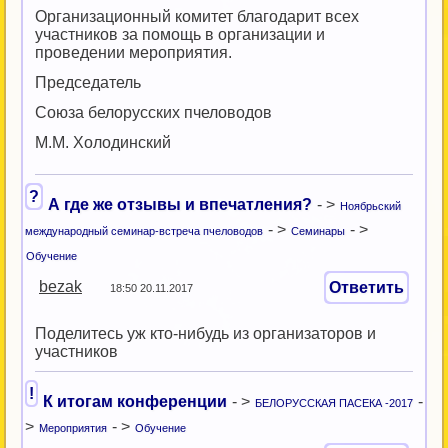
Организационный комитет благодарит всех
участников за помощь в организации и
проведении мероприятия.
Председатель
Союза белорусских пчеловодов
М.М. Холодинский
?
А где же отзывы и впечатления?
- >
Ноябрьский
- >
- >
международный семинар-встреча пчеловодов
Семинары
Обучение
bezak
Ответить
18:50 20.11.2017
Поделитесь уж кто-нибудь из организаторов и
участников
!
К итогам конференции
- >
-
БЕЛОРУССКАЯ ПАСЕКА -2017
>
- >
Мероприятия
Обучение