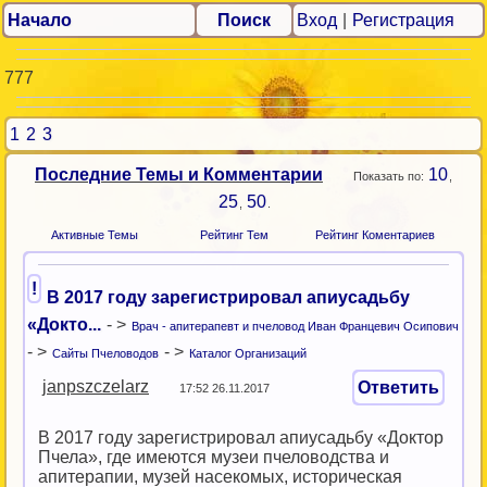
Начало
Поиск
Вход
|
Регистрация
777
1
2
3
Последние Темы и Комментарии
10
Показать по:
,
25
50
,
.
Активные Темы
Рейтинг Тем
Рейтинг Коментариев
!
В 2017 году зарегистрировал апиусадьбу
«Докто...
- >
Врач - апитерапевт и пчеловод Иван Францевич Осипович
- >
- >
Сайты Пчеловодов
Каталог Организаций
janpszczelarz
Ответить
17:52 26.11.2017
В 2017 году зарегистрировал апиусадьбу «Доктор
Пчела», где имеются музеи пчеловодства и
апитерапии, музей насекомых, историческая