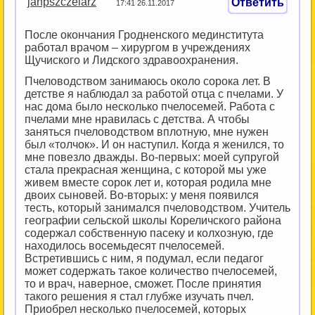
janpszczelarz
Ответить
17:41 26.11.2017
После окончания Гродненского мединститута
работал врачом – хирургом в учреждениях
Щучиского и Лидского здравоохранения.
Пчеловодством занимаюсь около сорока лет. В
детстве я наблюдал за работой отца с пчелами. У
нас дома было несколько пчелосемей. Работа с
пчелами мне нравилась с детства. А чтобы
заняться пчеловодством вплотную, мне нужен
был «толчок». И он наступил. Когда я женился, то
мне повезло дважды. Во-первых: моей супругой
стала прекрасная женщина, с которой мы уже
живем вместе сорок лет и, которая родила мне
двоих сыновей. Во-вторых: у меня появился
тесть, который занимался пчеловодством. Учитель
географии сельской школы Кореличского района
содержал собственную пасеку и колхозную, где
находилось восемьдесят пчелосемей.
Встретившись с ним, я подумал, если педагог
может содержать такое количество пчелосемей,
то и врач, наверное, сможет. После принятия
такого решения я стал глубже изучать пчел.
Приобрел несколько пчелосемей, которых