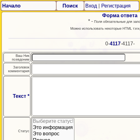
Начало
Поиск
Вход
|
Регистрация
Форма ответа
* -
Поля обязательные для зап
Можно использовать некоторые HTML тэги
0-
4117
-4117-
Ваш Ник
псевдоним
Заголовок
комментария
Текст *
Статус