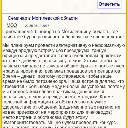
Ответить
Семинар в Могилевской области
МОЭ
22:55 05.10.2017
Приглашаем 5-6 ноября на Могилевщину, область, где
наиболее бурно развивается белорусское пчеловодство!
Мы планируем провести альтернативную неформальную
международную встречу без президиума, трибун,
официоза и предоставить слово пчеловодам-практикам,
которые добились реальных успехов. Хотим, чтобы на
нашем семинаре не звучали общие фразы о пользе пчел
и завуалированная реклама продавцов ветпрепаратов.
Время – деньги, поэтому постараемся, чтобы ваше
время не было потрачено зря. Наша встреча для тех, кто
стремится к большому меду и большим успехам, поэтому
мы предоставим слово практикам, добившимся
реальных успехов и прежде всего, молодым. Кроме
полезной информации вы обязательно получите
удовольствие от общения (ведь именно за этим многие
из вас приезжают на мероприятия для пчеловодов),
место встречи и обстановка будут этому
благоприятствовать. Мы не будем проводить конкурс
меда, потому что каждый сорт натурального меда –