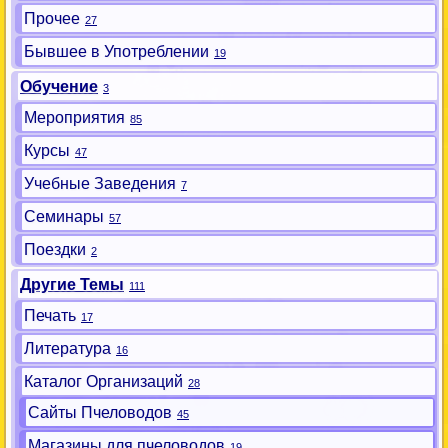
Прочее
27
Бывшее в Употреблении
19
Обучение
3
Мероприятия
85
Курсы
47
Учебные Заведения
7
Семинары
57
Поездки
2
Другие Темы
111
Печать
17
Литература
16
Каталог Организаций
28
Сайты Пчеловодов
45
Магазины для пчеловодов
19