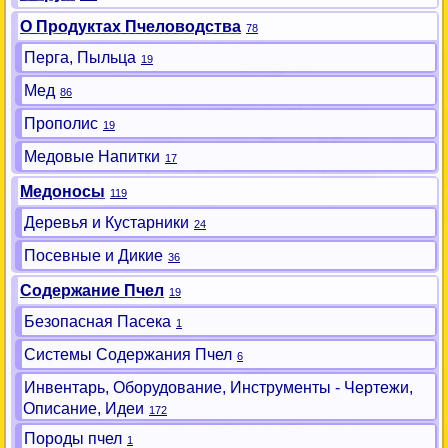
О Продуктах Пчеловодства
78
Перга, Пыльца
19
Мед
86
Прополис
19
Медовые Напитки
17
Медоносы
119
Деревья и Кустарники
24
Посевные и Дикие
36
Содержание Пчел
19
Безопасная Пасека
1
Системы Содержания Пчел
6
Инвентарь, Оборудование, Инструменты - Чертежи,
Описание, Идеи
172
Породы пчел
1