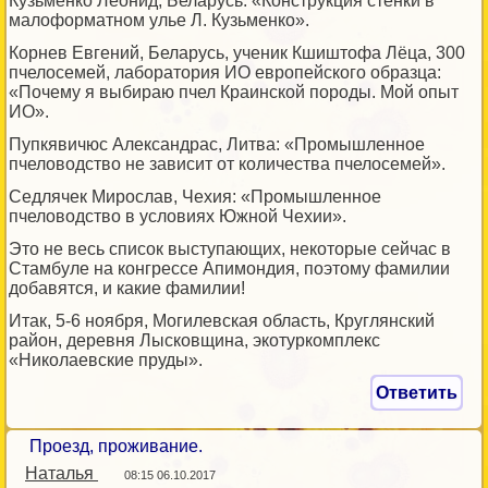
Кузьменко Леонид, Беларусь: «Конструкция стенки в
малоформатном улье Л. Кузьменко».
Корнев Евгений, Беларусь, ученик Кшиштофа Лёца, 300
пчелосемей, лаборатория ИО европейского образца:
«Почему я выбираю пчел Краинской породы. Мой опыт
ИО».
Пупкявичюс Александрас, Литва: «Промышленное
пчеловодство не зависит от количества пчелосемей».
Седлячек Мирослав, Чехия: «Промышленное
пчеловодство в условиях Южной Чехии».
Это не весь список выступающих, некоторые сейчас в
Стамбуле на конгрессе Апимондия, поэтому фамилии
добавятся, и какие фамилии!
Итак, 5-6 ноября, Могилевская область, Круглянский
район, деревня Лысковщина, экотуркомплекс
«Николаевские пруды».
Ответить
Проезд, проживание.
Наталья
08:15 06.10.2017