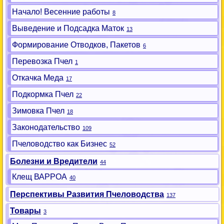
Начало! Весенние работы
8
Выведение и Подсадка Маток
13
Формирование Отводков, Пакетов
6
Перевозка Пчел
1
Откачка Меда
17
Подкормка Пчел
22
Зимовка Пчел
18
Законодательство
109
Пчеловодство как Бизнес
52
Болезни и Вредители
44
Клещ ВАРРОА
40
Перспективы Развития Пчеловодства
137
Товары
3