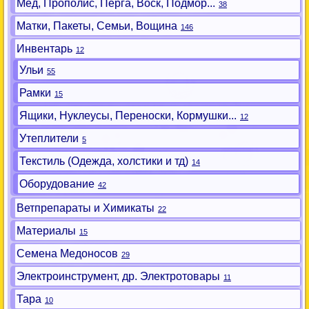
Мед, Прополис, Перга, Воск, Подмор...
38
Матки, Пакеты, Семьи, Вощина
146
Инвентарь
12
Ульи
55
Рамки
15
Ящики, Нуклеусы, Переноски, Кормушки...
12
Утеплители
5
Текстиль (Одежда, холстики и тд)
14
Оборудование
42
Ветпрепараты и Химикаты
22
Материалы
15
Семена Медоносов
29
Электроинструмент, др. Электротовары
11
Тара
10