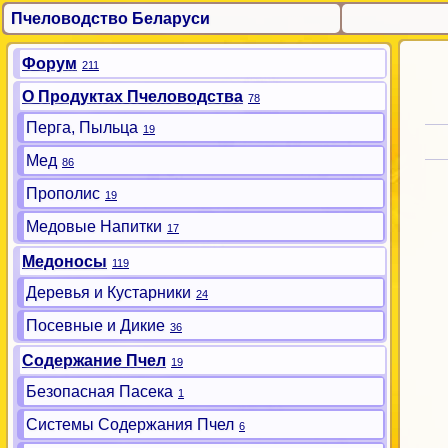
Пчеловодство Беларуси
Форум
211
О Продуктах Пчеловодства
78
Перга, Пыльца
19
Мед
86
Прополис
19
Медовые Напитки
17
Медоносы
119
Деревья и Кустарники
24
Посевные и Дикие
36
Содержание Пчел
19
Безопасная Пасека
1
Системы Содержания Пчел
6