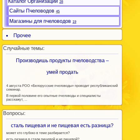
Каталог Организаций
28
Сайты Пчеловодов
45
Магазины для пчеловодов
19
Прочее
Случайные темы:
Производишь продукты пчеловодства –
умей продать
4 августа РОО «Белорусские пчеловоды» проводит республиканский
семинар.
В первой половине его опытные пчеловоды и специалисты
расскажут, ...
Вопросы:
сталь пищевая и не пищевая есть разница?
может кто глубоко в теме разбирается?
есть разница в стали пищевой и не пищевой?