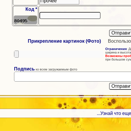
Код *
Прикрепление картинок (Фото)
Воспользо
Ограничения
: Д
ширина и высота
Возможны про
при большом су
Подпись
ко всем загружаемым фото
...Узнай что еще 