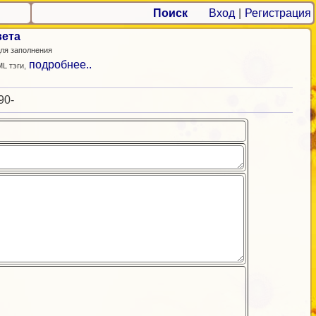
Поиск
Вход
|
Регистрация
вета
ля заполнения
подробнее..
L тэги,
90-