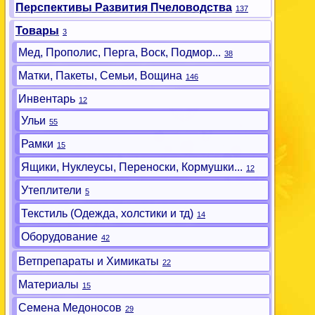
Перспективы Развития Пчеловодства
137
Товары
3
Мед, Прополис, Перга, Воск, Подмор...
38
Матки, Пакеты, Семьи, Вощина
146
Инвентарь
12
Ульи
55
Рамки
15
Ящики, Нуклеусы, Переноски, Кормушки...
12
Утеплители
5
Текстиль (Одежда, холстики и тд)
14
Оборудование
42
Ветпрепараты и Химикаты
22
Материалы
15
Семена Медоносов
29