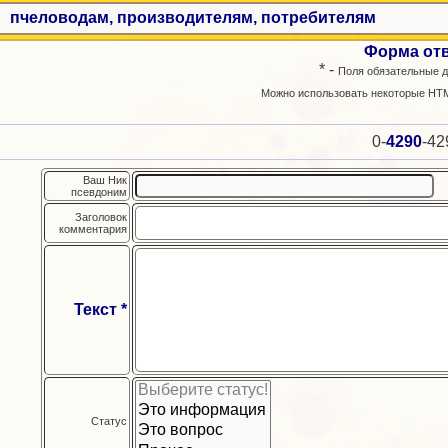
пчеловодам, производителям, потребителям
Форма от
* -
Поля обязательные д
Можно использовать некоторые HTM
0-
4290
-42
Ваш Ник
псевдоним
Заголовок
комментария
Текст *
Статус