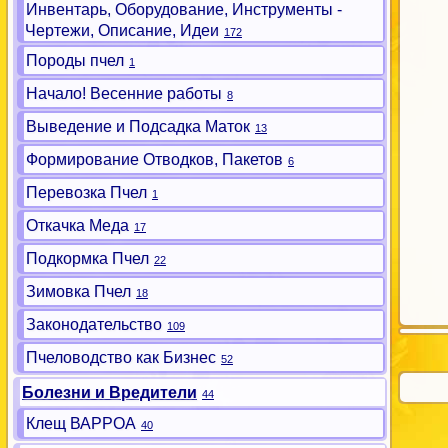
Инвентарь, Оборудование, Инструменты -
Чертежи, Описание, Идеи
172
Породы пчел
1
Начало! Весенние работы
8
Выведение и Подсадка Маток
13
Формирование Отводков, Пакетов
6
Перевозка Пчел
1
Откачка Меда
17
Подкормка Пчел
22
Зимовка Пчел
18
Законодательство
109
Пчеловодство как Бизнес
52
Болезни и Вредители
44
Клещ ВАРРОА
40