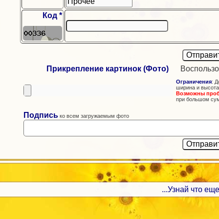
Код *
Прикрепление картинок (Фото)
Воспользо
Ограничения
: Д
ширина и высота
Возможны про
при большом су
Подпись
ко всем загружаемым фото
...Узнай что еще 