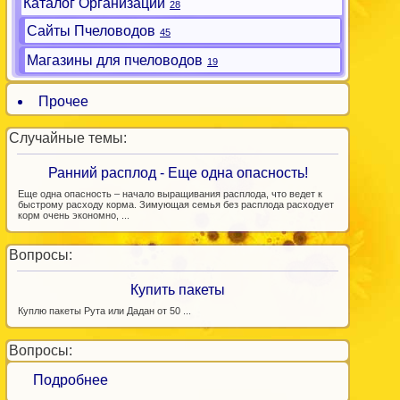
Каталог Организаций
28
Сайты Пчеловодов
45
Магазины для пчеловодов
19
Прочее
Случайные темы:
Ранний расплод - Еще одна опасность!
Еще одна опасность – начало выращивания расплода, что ведет к
быстрому расходу корма. Зимующая семья без расплода расходует
корм очень экономно, ...
Вопросы:
Купить пакеты
Куплю пакеты Рута или Дадан от 50 ...
Вопросы:
Подробнее