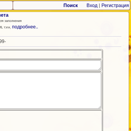
Поиск
Вход
|
Регистрация
вета
ля заполнения
подробнее..
L тэги,
99-