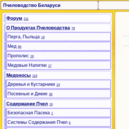
Пчеловодство Беларуси
Форум
211
О Продуктах Пчеловодства
78
Перга, Пыльца
19
Мед
86
Прополис
19
Медовые Напитки
17
Медоносы
119
Деревья и Кустарники
24
Посевные и Дикие
36
Содержание Пчел
19
Безопасная Пасека
1
Системы Содержания Пчел
6