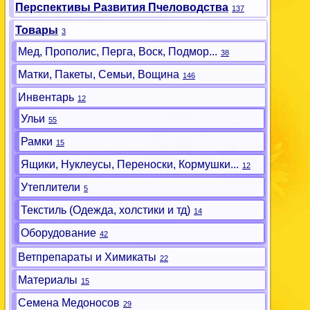
Перспективы Развития Пчеловодства
137
Товары
3
Мед, Прополис, Перга, Воск, Подмор...
38
Матки, Пакеты, Семьи, Вощина
146
Инвентарь
12
Ульи
55
Рамки
15
Ящики, Нуклеусы, Переноски, Кормушки...
12
Утеплители
5
Текстиль (Одежда, холстики и тд)
14
Оборудование
42
Ветпрепараты и Химикаты
22
Материалы
15
Семена Медоносов
29