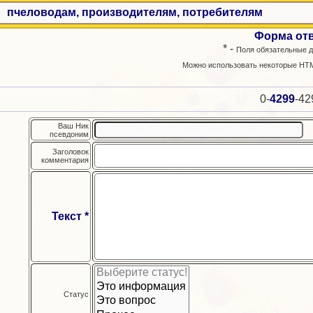
пчеловодам, производителям, потребителям
Форма от
* -
Поля обязательные д
Можно использовать некоторые HTM
0-
4299
-42
Ваш Ник
псевдоним
Заголовок
комментария
Текст *
Статус