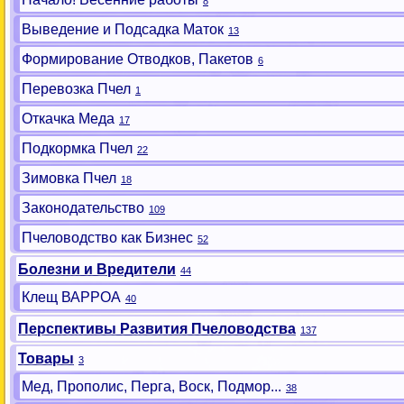
8
Выведение и Подсадка Маток
13
Формирование Отводков, Пакетов
6
Перевозка Пчел
1
Откачка Меда
17
Подкормка Пчел
22
Зимовка Пчел
18
Законодательство
109
Пчеловодство как Бизнес
52
Болезни и Вредители
44
Клещ ВАРРОА
40
Перспективы Развития Пчеловодства
137
Товары
3
Мед, Прополис, Перга, Воск, Подмор...
38