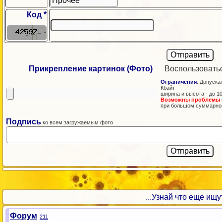
Код *
Прикрепление картинок (Фото)
Воспользовать
Ограничения
: Допускаю
Кбайт
ширина и высота - до 1
Возможны проблемы
при большом суммарно
Подпись
ко всем загружаемым фото
...Узнай что еще ищут!
Форум
211