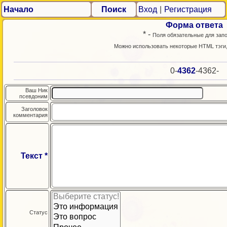
Начало
Поиск
Вход
|
Регистрация
Форма ответа
* -
Поля обязательные для зап
Можно использовать некоторые HTML тэги
0-
4362
-4362-
Ваш Ник
псевдоним
Заголовок
комментария
Текст *
Статус