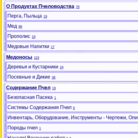
О Продуктах Пчеловодства
78
Перга, Пыльца
19
Мед
86
Прополис
19
Медовые Напитки
17
Медоносы
119
Деревья и Кустарники
24
Посевные и Дикие
36
Содержание Пчел
19
Безопасная Пасека
1
Системы Содержания Пчел
6
Инвентарь, Оборудование, Инструменты - Чертежи, Опи
Породы пчел
1
Начало! Весенние работы