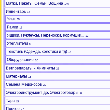
Матки, Пакеты, Семьи, Вощина
146
Инвентарь
12
Ульи
55
Рамки
15
Ящики, Нуклеусы, Переноски, Кормушки...
12
Утеплители
5
Текстиль (Одежда, холстики и тд)
14
Оборудование
42
Ветпрепараты и Химикаты
22
Материалы
15
Семена Медоносов
29
Электроинструмент, др. Электротовары
11
Тара
10
Прочее
27