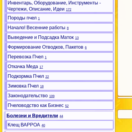
Инвентарь, Оборудование, Инструменты -
Чертежи, Описание, Идеи
172
Породы пчел
1
Начало! Весенние работы
8
Выведение и Подсадка Маток
13
Формирование Отводков, Пакетов
6
Перевозка Пчел
1
Откачка Меда
17
Подкормка Пчел
22
Зимовка Пчел
18
Законодательство
109
Пчеловодство как Бизнес
52
Болезни и Вредители
44
Клещ ВАРРОА
40