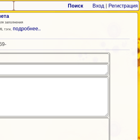
Поиск
Вход
|
Регистрация
вета
ля заполнения
подробнее..
L тэги,
69-