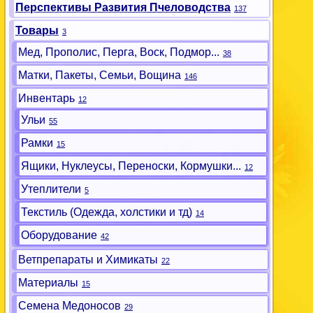
Перспективы Развития Пчеловодства
137
Товары
3
Мед, Прополис, Перга, Воск, Подмор...
38
Матки, Пакеты, Семьи, Вощина
146
Инвентарь
12
Ульи
55
Рамки
15
Ящики, Нуклеусы, Переноски, Кормушки...
12
Утеплители
5
Текстиль (Одежда, холстики и тд)
14
Оборудование
42
Ветпрепараты и Химикаты
22
Материалы
15
Семена Медоносов
29