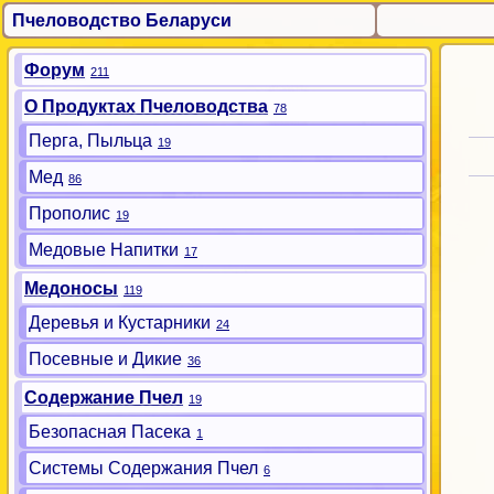
Пчеловодство Беларуси
Форум
211
О Продуктах Пчеловодства
78
Перга, Пыльца
19
Мед
86
Прополис
19
Медовые Напитки
17
Медоносы
119
Деревья и Кустарники
24
Посевные и Дикие
36
Содержание Пчел
19
Безопасная Пасека
1
Системы Содержания Пчел
6