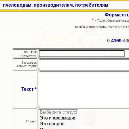
пчеловодам, производителям, потребителям
Форма от
* -
Поля обязательные д
Можно использовать некоторые HTM
0-
4369
-43
Ваш Ник
псевдоним
Заголовок
комментария
Текст *
Статус