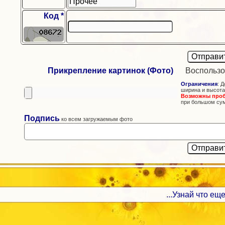
Код *
Прикрепление картинок (Фото)
Воспользо
Ограничения
: Д
ширина и высота
Возможны про
при большом су
Подпись
ко всем загружаемым фото
...Узнай что еще 