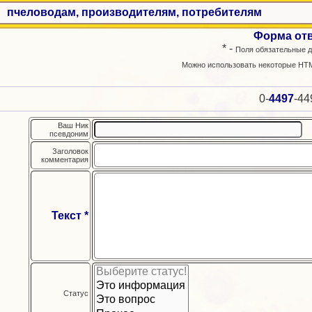
пчеловодам, производителям, потребителям
Форма от
* -
Поля обязательные д
Можно использовать некоторые HTM
0-
4497
-44
Ваш Ник
псевдоним
Заголовок
комментария
Текст *
Статус