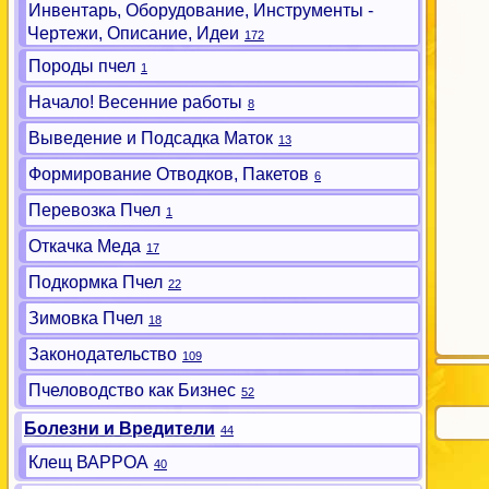
Инвентарь, Оборудование, Инструменты -
Чертежи, Описание, Идеи
172
Породы пчел
1
Начало! Весенние работы
8
Выведение и Подсадка Маток
13
Формирование Отводков, Пакетов
6
Перевозка Пчел
1
Откачка Меда
17
Подкормка Пчел
22
Зимовка Пчел
18
Законодательство
109
Пчеловодство как Бизнес
52
Болезни и Вредители
44
Клещ ВАРРОА
40