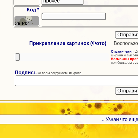
Код *
Прикрепление картинок (Фото)
Воспользо
Ограничения
: Д
ширина и высота
Возможны про
при большом су
Подпись
ко всем загружаемым фото
...Узнай что еще 