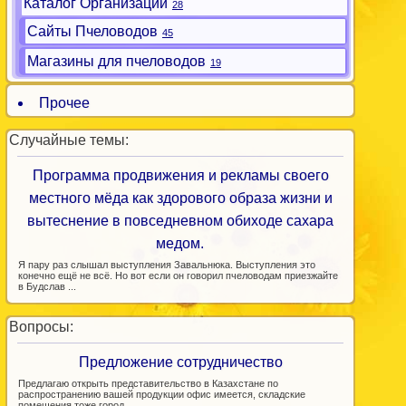
Каталог Организаций
28
Сайты Пчеловодов
45
Магазины для пчеловодов
19
Прочее
Случайные темы:
Программа продвижения и рекламы своего
местного мёда как здорового образа жизни и
вытеснение в повседневном обиходе сахара
медом.
Я пару раз слышал выступления Завальнюка. Выступления это
конечно ещё не всё. Но вот если он говорил пчеловодам приезжайте
в Будслав ...
Вопросы:
Предложение сотрудничество
Предлагаю открыть представительство в Казахстане по
распространению вашей продукции офис имеется, складские
помещения тоже город ...