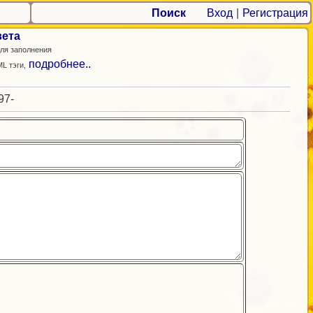
Поиск
Вход
|
Регистрация
вета
ля заполнения
подробнее..
L тэги,
97-