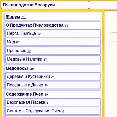
Пчеловодство Беларуси
Форум
211
О Продуктах Пчеловодства
78
Перга, Пыльца
19
Мед
86
Прополис
19
Медовые Напитки
17
Медоносы
119
Деревья и Кустарники
24
Посевные и Дикие
36
Содержание Пчел
19
Безопасная Пасека
1
Системы Содержания Пчел
6