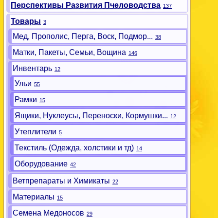
Перспективы Развития Пчеловодства
137
Товары
3
Мед, Прополис, Перга, Воск, Подмор...
38
Матки, Пакеты, Семьи, Вощина
146
Инвентарь
12
Ульи
55
Рамки
15
Ящики, Нуклеусы, Переноски, Кормушки...
12
Утеплители
5
Текстиль (Одежда, холстики и тд)
14
Оборудование
42
Ветпрепараты и Химикаты
22
Материалы
15
Семена Медоносов
29