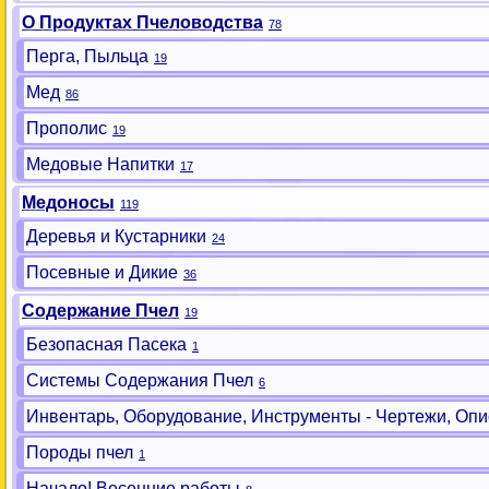
О Продуктах Пчеловодства
78
Перга, Пыльца
19
Мед
86
Прополис
19
Медовые Напитки
17
Медоносы
119
Деревья и Кустарники
24
Посевные и Дикие
36
Содержание Пчел
19
Безопасная Пасека
1
Системы Содержания Пчел
6
Инвентарь, Оборудование, Инструменты - Чертежи, Опи
Породы пчел
1
Начало! Весенние работы