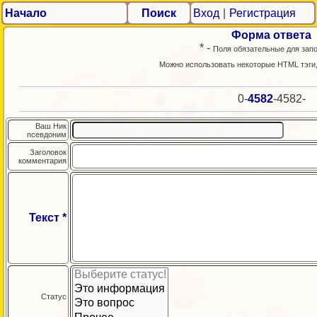
Начало
Поиск
Вход
|
Регистрация
Форма ответа
* -
Поля обязательные для зап
Можно использовать некоторые HTML тэги
0-
4582
-4582-
Ваш Ник
псевдоним
Заголовок
комментария
Текст *
Статус