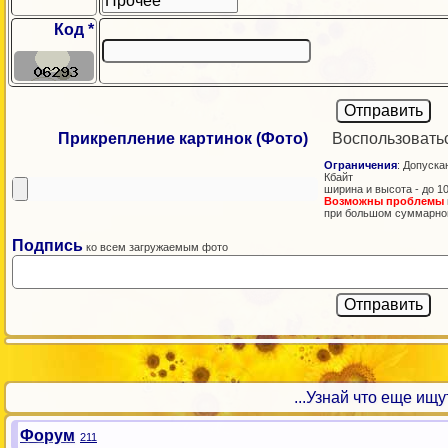
Код *
Прикрепление картинок (Фото)
Воспользовать
Ограничения
: Допускаю
Кбайт
ширина и высота - до 1
Возможны проблемы
при большом суммарно
Подпись
ко всем загружаемым фото
...Узнай что еще ищут!
Форум
211