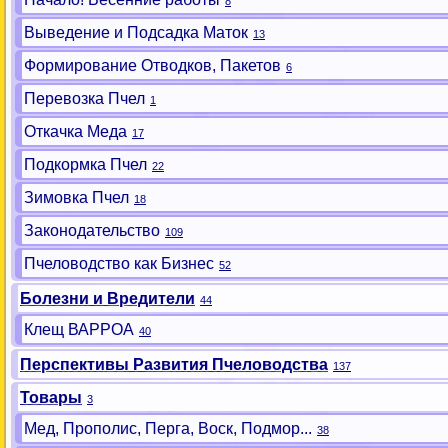
8
Выведение и Подсадка Маток
13
Формирование Отводков, Пакетов
6
Перевозка Пчел
1
Откачка Меда
17
Подкормка Пчел
22
Зимовка Пчел
18
Законодательство
109
Пчеловодство как Бизнес
52
Болезни и Вредители
44
Клещ ВАРРОА
40
Перспективы Развития Пчеловодства
137
Товары
3
Мед, Прополис, Перга, Воск, Подмор...
38