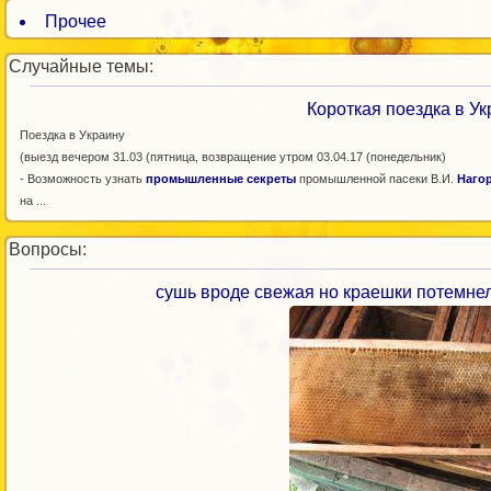
Прочее
Случайные темы:
Короткая поездка в Ук
Поездка в Украину
(выезд вечером 31.03 (пятница, возвращение утром 03.04.17 (понедельник)
- Возможность узнать
промышленные секреты
промышленной пасеки В.И.
Наго
на ...
Вопросы:
сушь вроде свежая но краешки потемнели