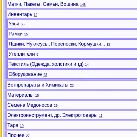
Матки, Пакеты, Семьи, Вощина
146
Инвентарь
12
Ульи
55
Рамки
15
Ящики, Нуклеусы, Переноски, Кормушки...
12
Утеплители
5
Текстиль (Одежда, холстики и тд)
14
Оборудование
42
Ветпрепараты и Химикаты
22
Материалы
15
Семена Медоносов
29
Электроинструмент, др. Электротовары
11
Тара
10
Прочее
27