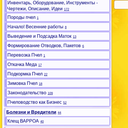
Инвентарь, Оборудование, Инструменты -
Чертежи, Описание, Идеи
172
Породы пчел
1
Начало! Весенние работы
8
Выведение и Подсадка Маток
13
Формирование Отводков, Пакетов
6
Перевозка Пчел
1
Откачка Меда
17
Подкормка Пчел
22
Зимовка Пчел
18
Законодательство
109
Пчеловодство как Бизнес
52
Болезни и Вредители
44
Клещ ВАРРОА
40