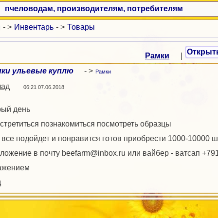
пчеловодам, производителям, потребителям
и
- >
Инвентарь
- >
Товары
Открыт
Рамки
|
мки ульевые куплю
- >
Рамки
лад
06:21 07.06.2018
ый день
встретиться познакомиться посмотреть образцы
 все подойдет и понравится готов приобрести 1000-10000 ш
ложение в почту beefarm@inbox.ru или вайбер - ватсап +7
ажением
д