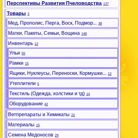
Перспективы Развития Пчеловодства
137
Товары
3
Мед, Прополис, Перга, Воск, Подмор...
38
Матки, Пакеты, Семьи, Вощина
146
Инвентарь
12
Ульи
55
Рамки
15
Ящики, Нуклеусы, Переноски, Кормушки...
12
Утеплители
5
Текстиль (Одежда, холстики и тд)
14
Оборудование
42
Ветпрепараты и Химикаты
22
Материалы
15
Семена Медоносов
29