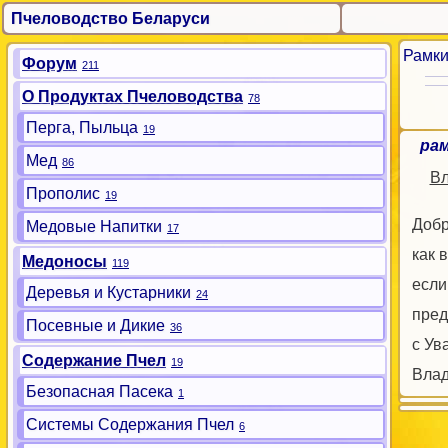
Пчеловодство Беларуси
Рамк
Форум
211
О Продуктах Пчеловодства
78
Перга, Пыльца
19
ра
Мед
86
В
Прополис
19
Добр
Медовые Напитки
17
как 
Медоносы
119
если
Деревья и Кустарники
24
пред
Посевные и Дикие
36
с Ув
Содержание Пчел
19
Вла
Безопасная Пасека
1
Системы Содержания Пчел
6