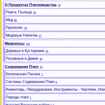
О Продуктах Пчеловодства
78
Перга, Пыльца
19
Мед
86
Прополис
19
Медовые Напитки
17
Медоносы
119
Деревья и Кустарники
24
Посевные и Дикие
36
Содержание Пчел
19
Безопасная Пасека
1
Системы Содержания Пчел
6
Инвентарь, Оборудование, Инструменты - Чертежи, Опи
Породы пчел
1
Начало! Весенние работы