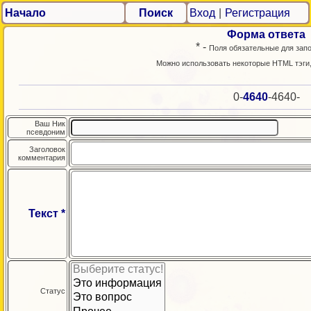
Начало
Поиск
Вход
|
Регистрация
Форма ответа
* -
Поля обязательные для зап
Можно использовать некоторые HTML тэги
0-
4640
-4640-
Ваш Ник
псевдоним
Заголовок
комментария
Текст *
Статус