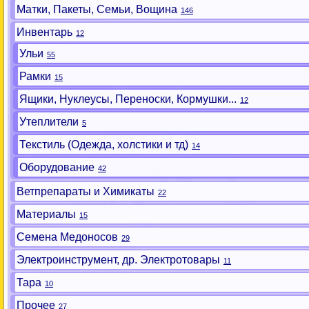
Матки, Пакеты, Семьи, Вощина
146
Инвентарь
12
Ульи
55
Рамки
15
Ящики, Нуклеусы, Переноски, Кормушки...
12
Утеплители
5
Текстиль (Одежда, холстики и тд)
14
Оборудование
42
Ветпрепараты и Химикаты
22
Материалы
15
Семена Медоносов
29
Электроинструмент, др. Электротовары
11
Тара
10
Прочее
27