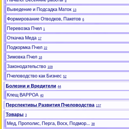
8
Выведение и Подсадка Маток
13
Формирование Отводков, Пакетов
6
Перевозка Пчел
1
Откачка Меда
17
Подкормка Пчел
22
Зимовка Пчел
18
Законодательство
109
Пчеловодство как Бизнес
52
Болезни и Вредители
44
Клещ ВАРРОА
40
Перспективы Развития Пчеловодства
137
Товары
3
Мед, Прополис, Перга, Воск, Подмор...
38