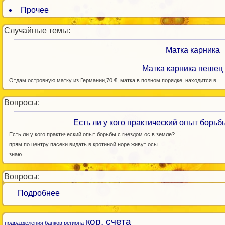
Прочее
Случайные темы:
Матка карника
Матка карника пешец
Отдам островную матку из Германии,70 €, матка в полном порядке, находится в ...
Вопросы:
Есть ли у кого практический опыт борьб
Есть ли у кого практический опыт борьбы с гнездом ос в земле?
прям по центру пасеки видать в кротиной норе живут осы.
знаю ...
Вопросы:
Подробнее
кор. счета
подразделения банков региона