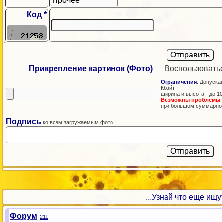
Код *
Прикрепление картинок (Фото)
Воспользовать
Ограничения
: Допускаю
Кбайт
ширина и высота - до 1
Возможны проблемы
при большом суммарно
Подпись
ко всем загружаемым фото
...Узнай что еще ищут!
Форум
211