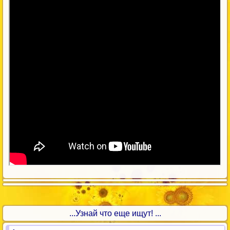
...Узнай что еще ищут! ...