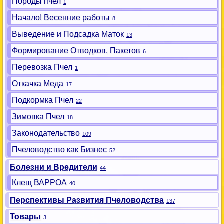
Породы пчел
1
Начало! Весенние работы
8
Выведение и Подсадка Маток
13
Формирование Отводков, Пакетов
6
Перевозка Пчел
1
Откачка Меда
17
Подкормка Пчел
22
Зимовка Пчел
18
Законодательство
109
Пчеловодство как Бизнес
52
Болезни и Вредители
44
Клещ ВАРРОА
40
Перспективы Развития Пчеловодства
137
Товары
3