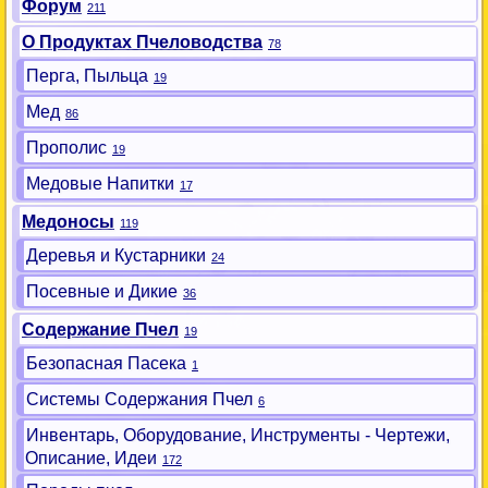
Форум
211
О Продуктах Пчеловодства
78
Перга, Пыльца
19
Мед
86
Прополис
19
Медовые Напитки
17
Медоносы
119
Деревья и Кустарники
24
Посевные и Дикие
36
Содержание Пчел
19
Безопасная Пасека
1
Системы Содержания Пчел
6
Инвентарь, Оборудование, Инструменты - Чертежи,
Описание, Идеи
172