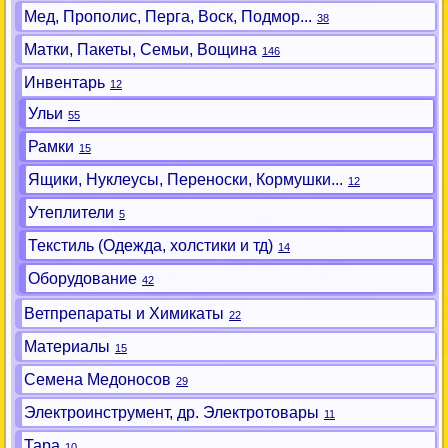
Мед, Прополис, Перга, Воск, Подмор...
38
Матки, Пакеты, Семьи, Вощина
146
Инвентарь
12
Ульи
55
Рамки
15
Ящики, Нуклеусы, Переноски, Кормушки...
12
Утеплители
5
Текстиль (Одежда, холстики и тд)
14
Оборудование
42
Ветпрепараты и Химикаты
22
Материалы
15
Семена Медоносов
29
Электроинструмент, др. Электротовары
11
Тара
10