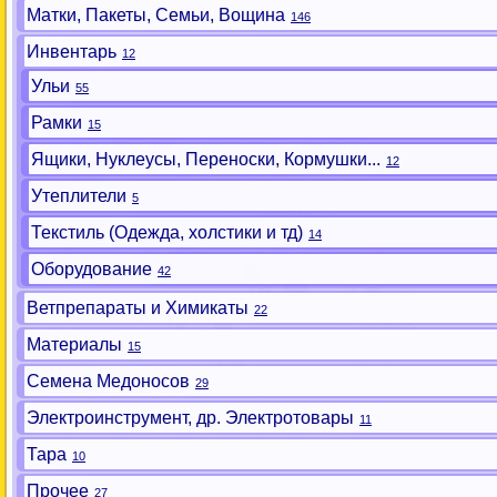
Матки, Пакеты, Семьи, Вощина
146
Инвентарь
12
Ульи
55
Рамки
15
Ящики, Нуклеусы, Переноски, Кормушки...
12
Утеплители
5
Текстиль (Одежда, холстики и тд)
14
Оборудование
42
Ветпрепараты и Химикаты
22
Материалы
15
Семена Медоносов
29
Электроинструмент, др. Электротовары
11
Тара
10
Прочее
27