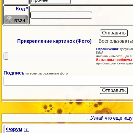
Код *
Прикрепление картинок (Фото)
Воспользовать
Ограничения
: Допускаю
Кбайт
ширина и высота - до 1
Возможны проблемы
при большом суммарно
Подпись
ко всем загружаемым фото
...Узнай что еще ищут!
Форум
211