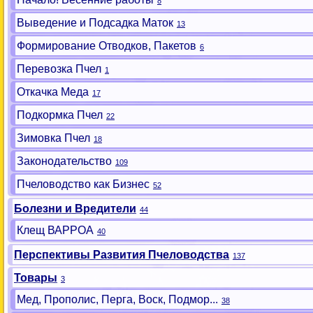
8
Выведение и Подсадка Маток
13
Формирование Отводков, Пакетов
6
Перевозка Пчел
1
Откачка Меда
17
Подкормка Пчел
22
Зимовка Пчел
18
Законодательство
109
Пчеловодство как Бизнес
52
Болезни и Вредители
44
Клещ ВАРРОА
40
Перспективы Развития Пчеловодства
137
Товары
3
Мед, Прополис, Перга, Воск, Подмор...
38