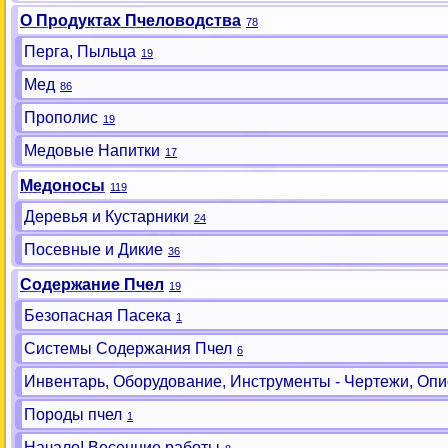
О Продуктах Пчеловодства
78
Перга, Пыльца
19
Мед
86
Прополис
19
Медовые Напитки
17
Медоносы
119
Деревья и Кустарники
24
Посевные и Дикие
36
Содержание Пчел
19
Безопасная Пасека
1
Системы Содержания Пчел
6
Инвентарь, Оборудование, Инструменты - Чертежи, Опи
Породы пчел
1
Начало! Весенние работы