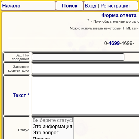
Начало
Поиск
Вход
|
Регистрация
Форма ответа
* -
Поля обязательные для зап
Можно использовать некоторые HTML тэги
0-
4699
-4699-
Ваш Ник
псевдоним
Заголовок
комментария
Текст *
Статус