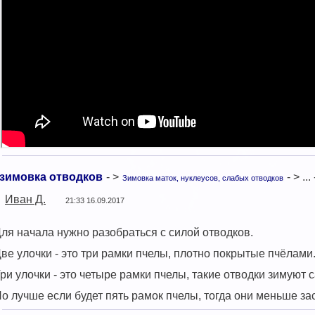
зимовка отводков
- >
- > ...
Зимовка маток, нуклеусов, слабых отводков
Иван Д.
21:33 16.09.2017
ля начала нужно разобраться с силой отводков.
ве улочки - это три рамки пчелы, плотно покрытые пчёлами
ри улочки - это четыре рамки пчелы, такие отводки зимуют
о лучше если будет пять рамок пчелы, тогда они меньше з