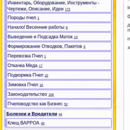
Инвентарь, Оборудование, Инструменты -
в
Чертежи, Описание, Идеи
172
ф
Породы пчел
1
д
Начало! Весенние работы
8
п
Выведение и Подсадка Маток
13
п
Формирование Отводков, Пакетов
6
з
Перевозка Пчел
1
Откачка Меда
17
Подкормка Пчел
22
Зимовка Пчел
18
Законодательство
109
Пчеловодство как Бизнес
52
Болезни и Вредители
44
Клещ ВАРРОА
40