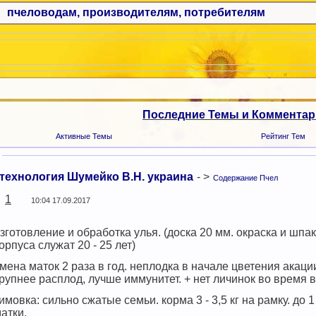
пчеловодам, производителям, потребителям
Последние Темы и Коммента
Активные Темы
Рейтинг Тем
технология Шумейко В.Н. украина
- >
Содержание Пчел
1
10:04 17.09.2017
зготовление и обработка улья. (доска 20 мм. окраска и шпа
орпуса служат 20 - 25 лет)
мена маток 2 раза в год. неплодка в начале цветения акац
рупнее расплод, лучше иммунитет. + нет личинок во время в
имовка: сильно сжатые семьи. корма 3 - 3,5 кг на рамку. д
атки.