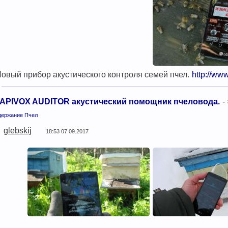
овый прибор акустического контроля семей пчел.
http://w
APIVOX AUDITOR акустический помощник пчеловода.
-
держание Пчел
glebskij
18:53 07.09.2017