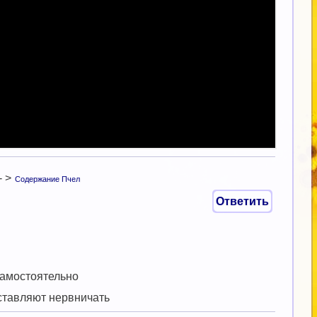
 - >
Содержание Пчел
Ответить
.
 самостоятельно
аставляют нервничать