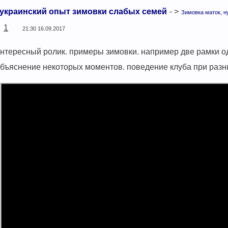
украинский опыт зимовки слабых семей
- >
Зимовка маток, н
1
21:30 16.09.2017
нтересный ролик. примеры зимовки. например две рамки од
бъяснение некоторых моментов. поведение клуба при разн