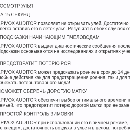
;;ОСМОТР УЛЬЯ
ЗА 15 СЕКУНД
PIVOX AUDITOR позволяет не открывать улей. Достаточно и
легка вставив его в леток улья. Результат в обоих случаях о
​;;ПОДСКАЗКИ НАЧИНАЮЩИМ ПЧЕЛОВОДАМ
PIVOX AUDITOR выдает диагностические сообщения после и
одсказки основываются на исследованиях и открытиях уче
​;;ПРЕДОТВРАТИТ ПОТЕРЮ РОЯ
PIVOX AUDITOR может предсказать роение в срок до 14 дн
юбые действия как для предотвращения роения, так и для т
збежать потерь товарного меда!
ПОМОЖЕТ СБЕРЕЧЬ ДОРОГУЮ МАТКУ
PIVOX AUDITOR обеспечит выбор оптимального времени по
емьей, что предотвратит потерю дорогой матки при ее заме
​;;ПРОСТОЙ КОНТРОЛЬ ЗИМОВКИ
PIVOX AUDITOR при использовании его в зимнем режиме, 
е клещом, достаточность воздуха в улье и в целом, потребн