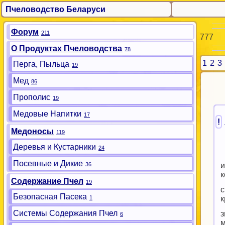
Пчеловодство Беларуси
Форум
211
777
О Продуктах Пчеловодства
78
1
2
3
Перга, Пыльца
19
Мед
86
Прополис
19
Медовые Напитки
17
!
Медоносы
119
Деревья и Кустарники
24
Посевные и Дикие
36
и
к
Содержание Пчел
19
с
Безопасная Пасека
1
к
Системы Содержания Пчел
з
6
м