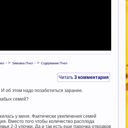
- >
- >
чел
Зимовка Пчел
Содержание Пчел
Читать
3 комментария
 И об этом надо позаботиться заранее.
слабых семей?
жилась у меня. Фактически увеличения семей
ция. Вместо того чтобы количество расплода
емья 2-3 улочки. Да и так есть еще парочка отводков