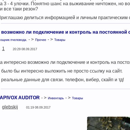
а 3 - 4 улочки. Понятно шанс на выживание ничтожен, но в
и все таки резон?
риглашаю делиться информацией и личным практическим 
возможно ли подключение и контроль на постоянной о
- >
- >
ощник пчеловода.
Прочее
Товары
1
20:29 08.09.2017
а интересно возможно ли подключение и контроль на посто
 было бы интересно выложить не просто ссылку на сайт.
 реальные данные для связи. телефон, вибер, скайп и тд!
APIVOX AUDITOR
- >
- >
Инвентарь
Товары
glebskij
01:19 08.09.2017