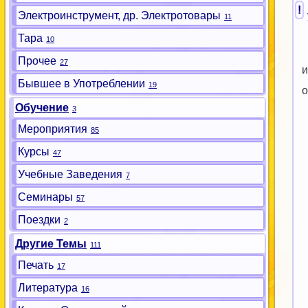
!
Электроинструмент, др. Электротовары
11
Тара
10
Прочее
27
и
Бывшее в Употреблении
19
о
Обучение
3
Мероприятия
85
Курсы
47
Учебные Заведения
7
Семинары
57
Поездки
2
Другие Темы
111
Печать
17
Литература
16