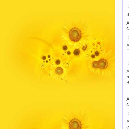
​
A
с
A
П
A
л
и
A
с
A
е