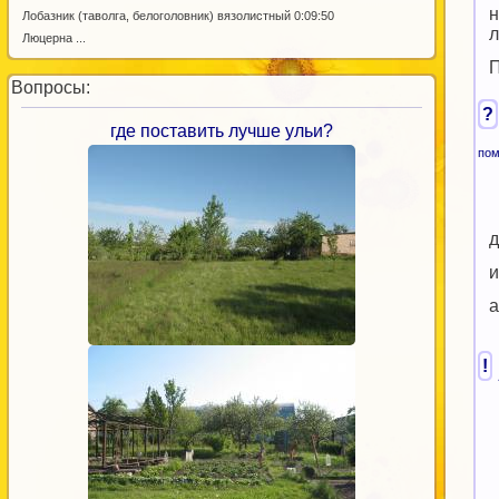
н
Лобазник (таволга, белоголовник) вязолистный 0:09:50
л
Люцерна ...
П
Вопросы:
?
где поставить лучше ульи?
пом
д
и
а
!