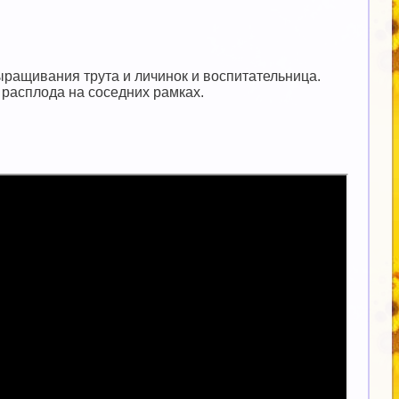
ыращивания трута и личинок и воспитательница.
расплода на соседних рамках.