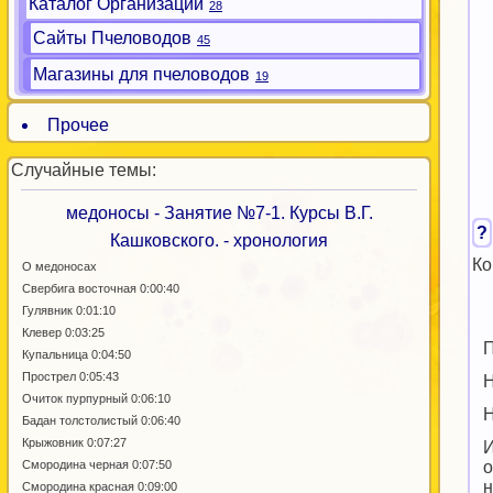
Каталог Организаций
28
Сайты Пчеловодов
45
Магазины для пчеловодов
19
Прочее
Случайные темы:
медоносы - Занятие №7-1. Курсы В.Г.
?
Кашковского. - хронология
Ко
О медоносах
Свербига восточная 0:00:40
Гулявник 0:01:10
Клевер 0:03:25
П
Купальница 0:04:50
Прострел 0:05:43
Н
Очиток пурпурный 0:06:10
Н
Бадан толстолистый 0:06:40
Крыжовник 0:07:27
И
Смородина черная 0:07:50
о
н
Смородина красная 0:09:00