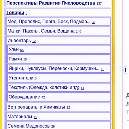
Перспективы Развития Пчеловодства
137
Товары
3
Мед, Прополис, Перга, Воск, Подмор...
38
Матки, Пакеты, Семьи, Вощина
146
Инвентарь
12
Ульи
55
Рамки
15
Ящики, Нуклеусы, Переноски, Кормушки...
12
!
Утеплители
5
Текстиль (Одежда, холстики и тд)
14
Д
Оборудование
42
Д
Ветпрепараты и Химикаты
22
Т
Материалы
15
Н
Семена Медоносов
29