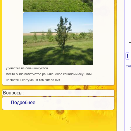
Н
!
Со
у участка не большой уклон
место было болотистое раньше. счас каналами осушили
но частенько туман в том числе низ ...
Вопросы:
Подробнее
​;;