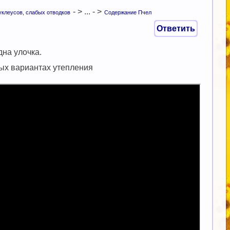
- > ... - >
уклеусов, слабых отводков
Содержание Пчел
Ответить
на улочка.
ых вариантах утепления