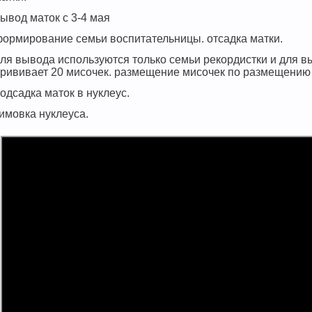
ывод маток с 3-4 мая
ормирование семьи воспитательницы. отсадка матки.
ля вывода используются только семьи рекордистки и для в
рививает 20 мисочек. размещение мисочек по размещению 
одсадка маток в нуклеус.
имовка нуклеуса.