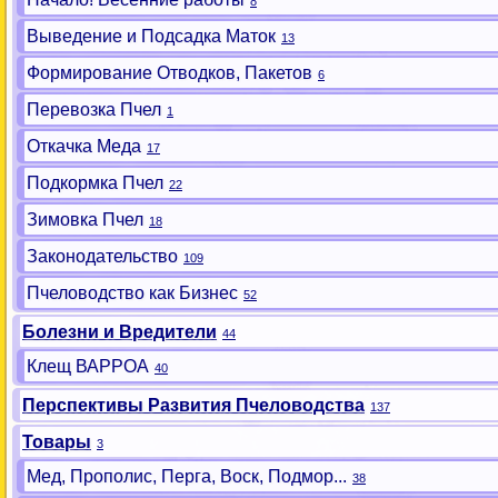
8
Выведение и Подсадка Маток
13
Формирование Отводков, Пакетов
6
Перевозка Пчел
1
Откачка Меда
17
Подкормка Пчел
22
Зимовка Пчел
18
Законодательство
109
Пчеловодство как Бизнес
52
Болезни и Вредители
44
Клещ ВАРРОА
40
Перспективы Развития Пчеловодства
137
Товары
3
Мед, Прополис, Перга, Воск, Подмор...
38