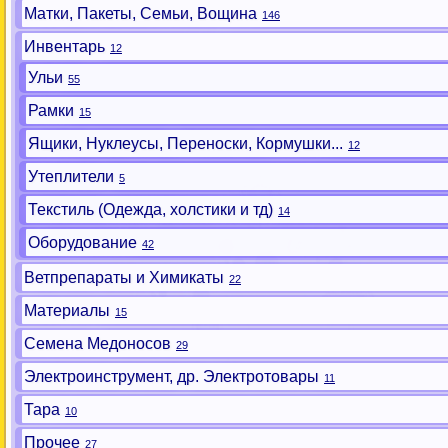
Матки, Пакеты, Семьи, Вощина
146
Инвентарь
12
Ульи
55
Рамки
15
Ящики, Нуклеусы, Переноски, Кормушки...
12
Утеплители
5
Текстиль (Одежда, холстики и тд)
14
Оборудование
42
Ветпрепараты и Химикаты
22
Материалы
15
Семена Медоносов
29
Электроинструмент, др. Электротовары
11
Тара
10
Прочее
27