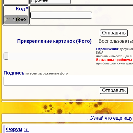
Код *
Прикрепление картинок (Фото)
Воспользовать
Ограничения
: Допускаю
Кбайт
ширина и высота - до 1
Возможны проблемы
при большом суммарно
Подпись
ко всем загружаемым фото
...Узнай что еще ищут!
Форум
211