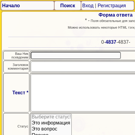
Начало
Поиск
Вход
|
Регистрация
Форма ответа
* -
Поля обязательные для зап
Можно использовать некоторые HTML тэги
0-
4837
-4837-
Ваш Ник
псевдоним
Заголовок
комментария
Текст *
Статус