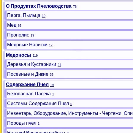
О Продуктах Пчеловодства
78
Перга, Пыльца
19
Мед
86
Прополис
19
Медовые Напитки
17
Медоносы
119
Деревья и Кустарники
24
Посевные и Дикие
36
Содержание Пчел
19
Безопасная Пасека
1
Системы Содержания Пчел
6
Инвентарь, Оборудование, Инструменты - Чертежи, Опи
Породы пчел
1
Начало! Весенние работы