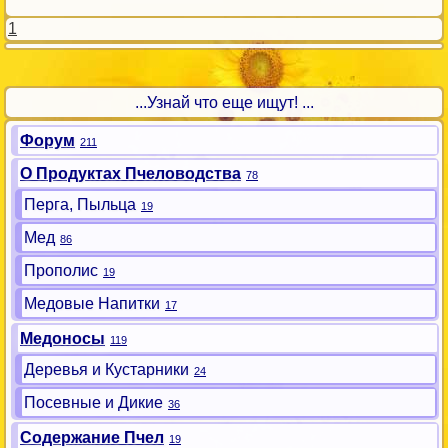
1
...Узнай что еще ищут! ...
Форум
211
О Продуктах Пчеловодства
78
Перга, Пыльца
19
Мед
86
Прополис
19
Медовые Напитки
17
Медоносы
119
Деревья и Кустарники
24
Посевные и Дикие
36
Содержание Пчел
19