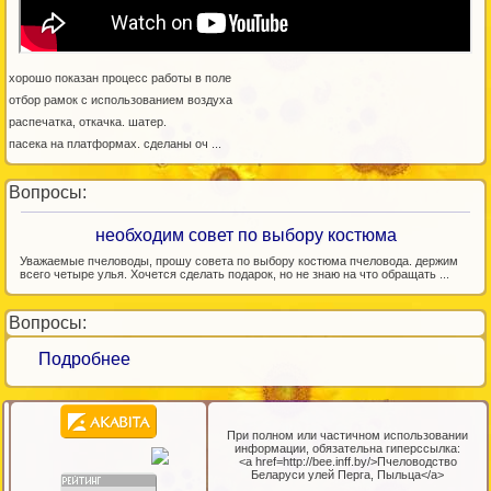
хорошо показан процесс работы в поле
отбор рамок с использованием воздуха
распечатка, откачка. шатер.
пасека на платформах. сделаны оч ...
Вопросы:
необходим совет по выбору костюма
Уважаемые пчеловоды, прошу совета по выбору костюма пчеловода. держим
всего четыре улья. Хочется сделать подарок, но не знаю на что обращать ...
Вопросы:
Подробнее
При полном или частичном использовании
информации, обязательна гиперссылка:
<a href=http://bee.inff.by/>Пчеловодство
Беларуси улей Перга, Пыльца</a>