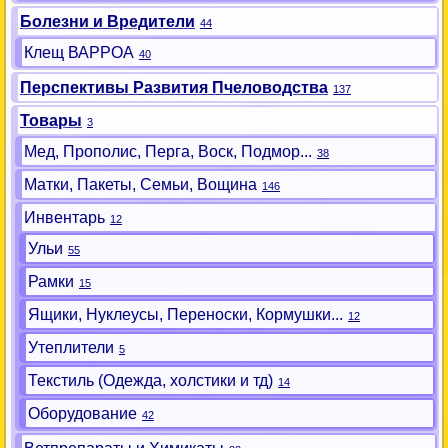
Болезни и Вредители
44
Клещ ВАРРОА
40
Перспективы Развития Пчеловодства
137
Товары
3
Мед, Прополис, Перга, Воск, Подмор...
38
Матки, Пакеты, Семьи, Вощина
146
Инвентарь
12
Ульи
55
Рамки
15
Ящики, Нуклеусы, Переноски, Кормушки...
12
Утеплители
5
Текстиль (Одежда, холстики и тд)
14
Оборудование
42