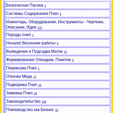
Безопасная Пасека
1
Системы Содержания Пчел
6
Инвентарь, Оборудование, Инструменты - Чертежи,
Описание, Идеи
172
Породы пчел
1
Начало! Весенние работы
8
Выведение и Подсадка Маток
13
Формирование Отводков, Пакетов
6
Перевозка Пчел
1
Откачка Меда
17
Подкормка Пчел
22
Зимовка Пчел
18
Законодательство
109
Пчеловодство как Бизнес
52