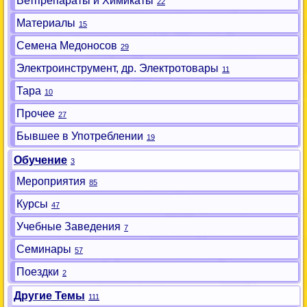
Ветпрепараты и Химикаты
22
Материалы
15
Семена Медоносов
29
Электроинструмент, др. Электротовары
11
Тара
10
Прочее
27
Бывшее в Употреблении
19
Обучение
3
Мероприятия
85
Курсы
47
Учебные Заведения
7
Семинары
57
Поездки
2
Другие Темы
111