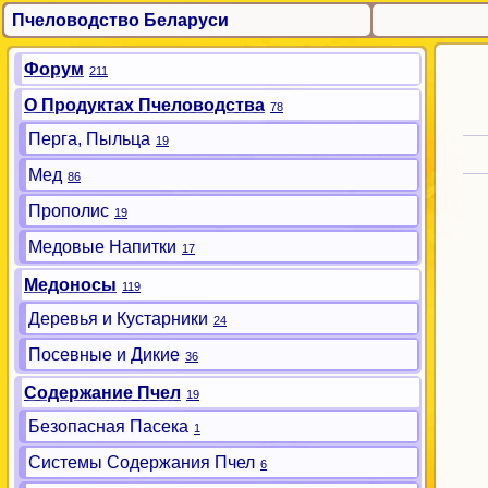
Пчеловодство Беларуси
Форум
211
О Продуктах Пчеловодства
78
Перга, Пыльца
19
Мед
86
Прополис
19
Медовые Напитки
17
Медоносы
119
Деревья и Кустарники
24
Посевные и Дикие
36
Содержание Пчел
19
Безопасная Пасека
1
Системы Содержания Пчел
6