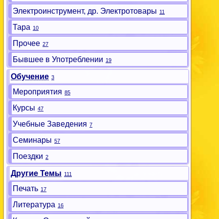
Электроинструмент, др. Электротовары
11
Тара
10
Прочее
27
Бывшее в Употреблении
19
Обучение
3
Мероприятия
85
Курсы
47
Учебные Заведения
7
Семинары
57
Поездки
2
Другие Темы
111
Печать
17
Литература
16