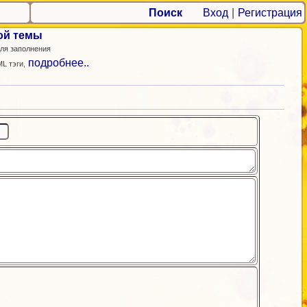
Поиск
Вход
|
Регистрация
ой темы
ля заполнения
подробнее..
L тэги,