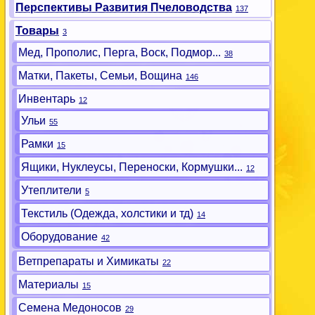
Перспективы Развития Пчеловодства
137
Товары
3
Мед, Прополис, Перга, Воск, Подмор...
38
Матки, Пакеты, Семьи, Вощина
146
Инвентарь
12
Ульи
55
Рамки
15
Ящики, Нуклеусы, Переноски, Кормушки...
12
Утеплители
5
Текстиль (Одежда, холстики и тд)
14
Оборудование
42
Ветпрепараты и Химикаты
22
Материалы
15
Семена Медоносов
29