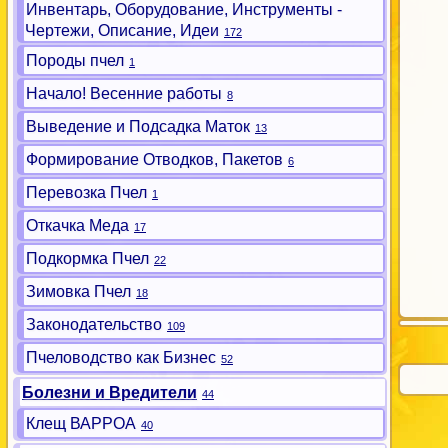
Инвентарь, Оборудование, Инструменты -
Чертежи, Описание, Идеи
172
Породы пчел
1
Начало! Весенние работы
8
Выведение и Подсадка Маток
13
Формирование Отводков, Пакетов
6
Перевозка Пчел
1
Откачка Меда
17
Подкормка Пчел
22
Зимовка Пчел
18
Законодательство
109
Пчеловодство как Бизнес
52
Болезни и Вредители
44
Клещ ВАРРОА
40