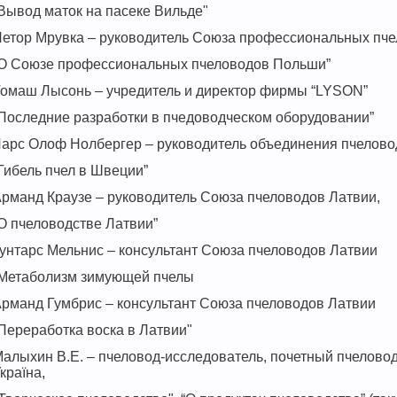
Вывод маток на пасеке Вильде"
етор Мрувка – руководитель Союза профессиональных пч
О Союзе профессиональных пчеловодов Польши”
омаш Лысонь – учредитель и директор фирмы “LYSON”
Последние разработки в пчедоводческом оборудовании”
арс Олоф Нолбергер – руководитель объединения пчеловод
Гибель пчел в Швеции”
рманд Краузе – руководитель Союза пчеловодов Латвии,
О пчеловодстве Латвии”
унтарс Мельнис – консультант Союза пчеловодов Латвии
Метаболизм зимующей пчелы
рманд Гумбрис – консультант Союза пчеловодов Латвии
Переработка воска в Латвии"
алыхин В.Е. – пчеловод-исследователь, почетный пчеловод 
країна,