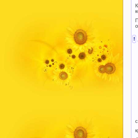
К
к
П
о
!
с
к