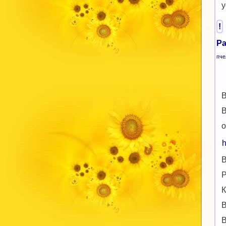
у
!
Ра
пче
В
В
о
h
В
Р
К
В
В