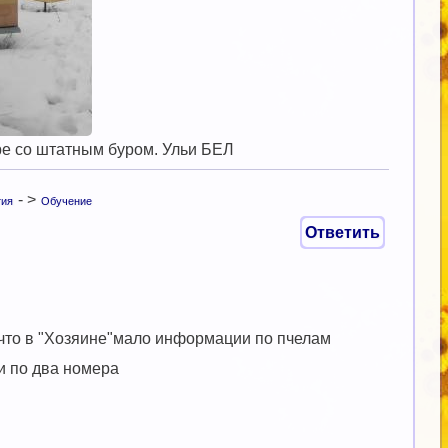
оре со штатным буром. Ульи БЕЛ
- >
тия
Обучение
Ответить
 что в "Хозяине"мало информации по пчелам
ли по два номера