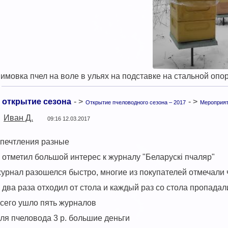
имовка пчел на воле в ульях на подставке на стальной оп
открытие сезона
- >
- >
Открытие пчеловодного сезона – 2017
Мероприя
Иван Д.
09:16 12.03.2017
печтления разные
 отметил большой интерес к журналу "Беларускi пчаляр"
урнал разошелся быстро, многие из покупателей отмечали
 два раза отходил от стола и каждый раз со стола пропада
сего ушло пять журналов
ля пчеловода 3 р. большие деньги