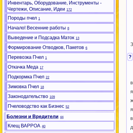
Инвентарь, Оборудование, Инструменты -
Чертежи, Описание, Идеи
172
Породы пчел
1
Начало! Весенние работы
8
Выведение и Подсадка Маток
13
З
Формирование Отводков, Пакетов
6
?
Перевозка Пчел
1
Откачка Меда
17
Подкормка Пчел
22
в
Зимовка Пчел
18
я
Законодательство
109
ж
Пчеловодство как Бизнес
52
я
Болезни и Вредители
44
в
Клещ ВАРРОА
40
д