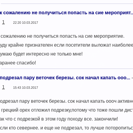
к сожалению не получиться попасть на сие мероприят..
1
22:20 10.03.2017
 сожалению не получиться попасть на сие мероприятие.
уду крайне признателен если посетители выложат наиболе
умаю будет интересно не только мне!
аранее спасибо!
подрезал пару веточек березы. сок начал капать ооо...
-
1
15:43 10.03.2017
одрезал пару веточек березы. сок начал капать оооч активн
 грецкий орех отложил подрезку,потому что тоже пошли дист
ак что с подрезкой в этом году походу все. закончили!
сли кто севернее. и еще не подрезал, то лучше поторопитьс