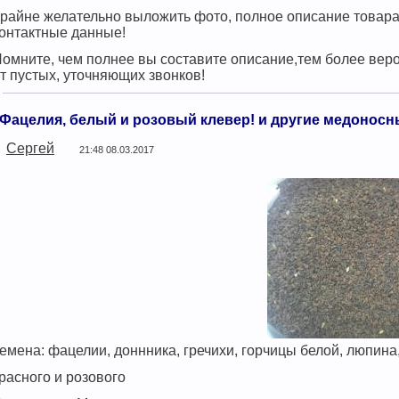
райне желательно выложить фото, полное описание товара,
онтактные данные!
омните, чем полнее вы составите описание,тем более веро
т пустых, уточняющих звонков!
Фацелия, белый и розовый клевер! и другие медоносн
Сергей
21:48 08.03.2017
емена: фацелии, доннника, гречихи, горчицы белой, люпина,
расного и розового