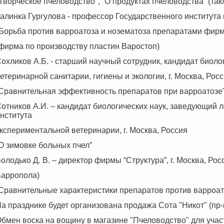
Творческое пчеловодство", “О продуктах пчеловодства” (так
алинка Гургулова - профессор Государственного института
Борьба против варроатоза и нозематоза препаратами фи
фирма по производству пластин Варостоп)
охликов А.Б. - старший научный сотрудник, кандидат биоло
етеринарной санитарии, гигиены и экологии, г. Москва, Рос
Сравнительная эффективность препаратов при варроатозе"
отников А.И. – кандидат биологических наук, заведующий 
нститута
кспериментальной ветеринарии, г. Москва, Россия
О зимовке больных пчел”
олодько Д. В. – директор фирмы “Структура”, г. Москва, Ро
арропола)
Сравнительные характеристики препаратов против варроат
а празднике будет организована продажа Сота "Никот" (пр
бмен воска на вощину в магазине "Пчеловодство" для участ