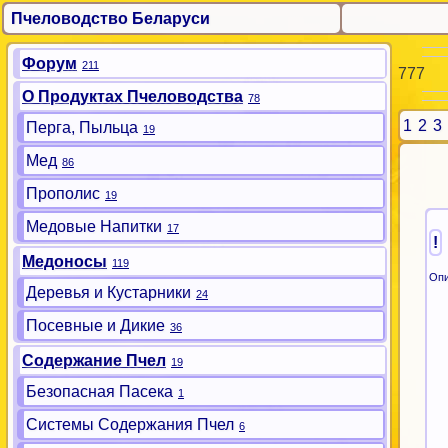
Пчеловодство Беларуси
Форум
211
777
О Продуктах Пчеловодства
78
1
2
3
Перга, Пыльца
19
Мед
86
Прополис
19
Медовые Напитки
17
!
Медоносы
119
Опи
Деревья и Кустарники
24
Посевные и Дикие
36
Содержание Пчел
19
Безопасная Пасека
1
Системы Содержания Пчел
6