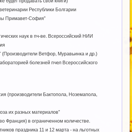
же будет продавать свои книги)
 ветеринарии Республики Болгарии
рмы Примавет-София”
гических наук в пч-ве. Всероссийский НИИ
сия
 (Производители Ветфор, Муравьинка и др.)
лабораторией болезней пчел Всероссийского
ссия (производители Бактопола, Ноземапола,
оза их разных материалов”
-во Франция) в ограниченном количестве.
ников праздника 11 и 12 марта - на льготных