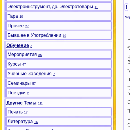
Электроинструмент, др. Электротовары
!
11
Тара
10
Ме
Прочее
27
Бывшее в Употреблении
19
Р
Обучение
3
“
Мероприятия
85
Ч
В
Курсы
47
“
Учебные Заведения
7
Ш
Семинары
57
"
Поездки
г
2
С
Другие Темы
111
“
Печать
17
Е
Литература
16