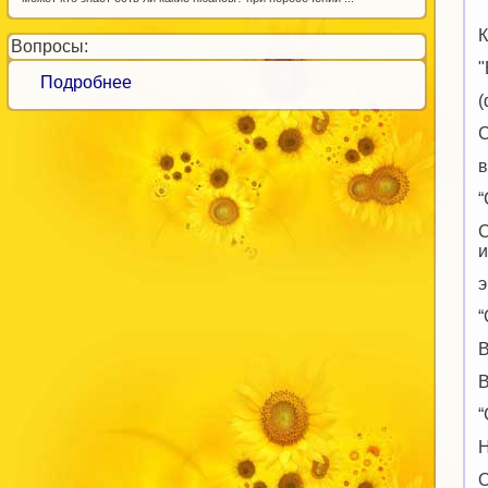
"
К
Вопросы:
"
Подробнее
(
С
в
“
С
и
э
“
В
В
“
Н
О