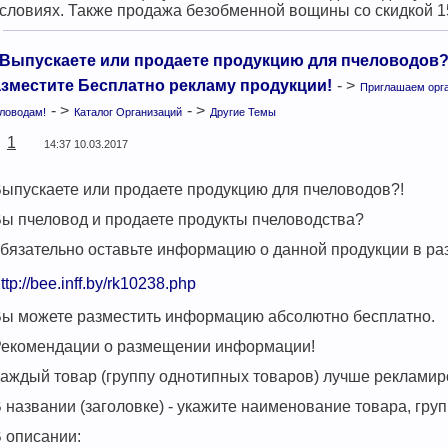
словиях. Также продажа безобменной вощины со скидкой 
Выпускаете или продаете продукцию для пчеловодов?!
зместите Бесплатно рекламу продукции!
- >
Приглашаем орга
- >
- >
ловодам!
Каталог Организаций
Другие Темы
1
14:37 10.03.2017
ыпускаете или продаете продукцию для пчеловодов?!
ы пчеловод и продаете продукты пчеловодства?
бязательно оставьте информацию о данной продукции в ра
ttp://bee.inff.by/rk10238.php
ы можете разместить информацию абсолютно бесплатно.
екомендации о размещении информации!
аждый товар (группу однотипных товаров) лучше реклами
 названии (заголовке) - укажите наименование товара, гру
 описании: