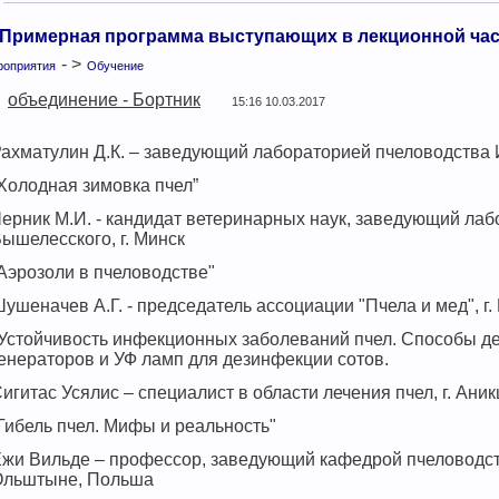
Примерная программа выступающих в лекционной час
- >
роприятия
Обучение
объединение - Бортник
15:16 10.03.2017
ахматулин Д.К. – заведующий лабораторией пчеловодства 
Холодная зимовка пчел”
ерник М.И. - кандидат ветеринарных наук, заведующий лабо
ышелесского, г. Минск
Аэрозоли в пчеловодстве"
ушеначев А.Г. - председатель ассоциации "Пчела и мед", г.
Устойчивость инфекционных заболеваний пчел. Способы д
енераторов и УФ ламп для дезинфекции сотов.
игитас Усялис – специалист в области лечения пчел, г. Ани
Гибель пчел. Мифы и реальность"
жи Вильде – профессор, заведующий кафедрой пчеловодств
Ольштыне, Польша