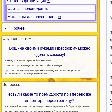
Каталог Организаций
28
“
Сайты Пчеловодов
45
П
Магазины для пчеловодов
19
“
Т
Прочее
“
Случайные темы:
Л
“
Вощина своими руками! Пресформу можно
сделать самому!
А
наткнулся на интересный материал.
“
слышал про вальцы, но можно и без вальцев.
Г
притом форму можно сделать самому из силикона (вопрос
экологичности правда конечного ...
“
Вопросы:
А
“
есть ли какие то премудрости при перевозке
инвентаря через границу?
М
У
на данный момент вижу медогонки в украине в 2- 3 раза дешевле.
может кто знает есть ли какие нюансы? при пересечении ...