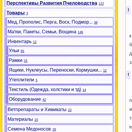
Перспективы Развития Пчеловодства
137
!
Товары
3
Мед, Прополис, Перга, Воск, Подмор...
38
Матки, Пакеты, Семьи, Вощина
146
к
Инвентарь
12
б
Ульи
55
д
Рамки
15
з
Ящики, Нуклеусы, Переноски, Кормушки...
12
!
Утеплители
5
Текстиль (Одежда, холстики и тд)
14
Оборудование
42
п
и
Ветпрепараты и Химикаты
22
т
Материалы
15
е
Семена Медоносов
29