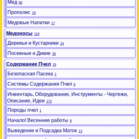
Мед
86
Прополис
19
Медовые Напитки
17
Медоносы
119
Деревья и Кустарники
24
Посевные и Дикие
36
Содержание Пчел
19
Безопасная Пасека
1
Системы Содержания Пчел
6
Инвентарь, Оборудование, Инструменты - Чертежи,
Описание, Идеи
172
Породы пчел
1
Начало! Весенние работы
8
Выведение и Подсадка Маток
13