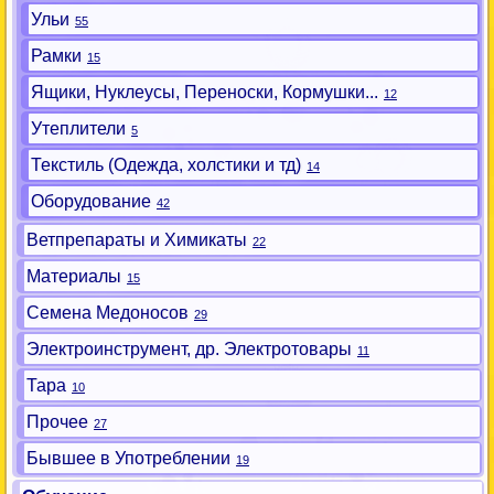
Ульи
55
Рамки
15
Ящики, Нуклеусы, Переноски, Кормушки...
12
Утеплители
5
Текстиль (Одежда, холстики и тд)
14
Оборудование
42
Ветпрепараты и Химикаты
22
Материалы
15
Семена Медоносов
29
Электроинструмент, др. Электротовары
11
Тара
10
Прочее
27
Бывшее в Употреблении
19