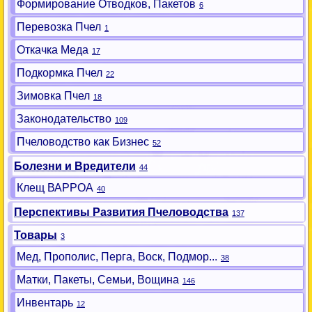
Формирование Отводков, Пакетов
6
Перевозка Пчел
1
Откачка Меда
17
Подкормка Пчел
22
Зимовка Пчел
18
Законодательство
109
Пчеловодство как Бизнес
52
Болезни и Вредители
44
Клещ ВАРРОА
40
Перспективы Развития Пчеловодства
137
Товары
3
Мед, Прополис, Перга, Воск, Подмор...
38
Матки, Пакеты, Семьи, Вощина
146
Инвентарь
12