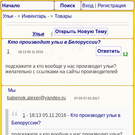
Начало
Поиск
Вход
|
Регистрация
Ульи
- >
Инвентарь
- >
Товары
Открыть Новую Тему
Ульи
|
Кто производит ульи в Белоруссии?
Ответить
1
18:13 05.11.2016
12
подскажите а кто вообще у нас производит ульи?
желательно с ссылками на сайты производителей
Мы
babenok.alexei@yandex.ru
07:03 07.03.2017
1
- 18:13 05.11.2016 -
Кто производит ульи в
Белоруссии?
подскажите а кто вообще у нас производит ульи?