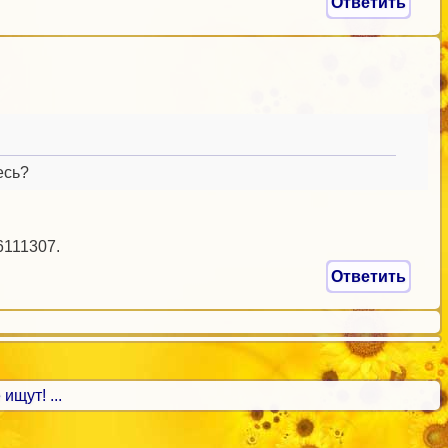
Ответить
есь?
6111307.
Ответить
ищут! ...