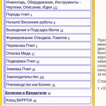
Инвентарь, Оборудование, Инструменты -
Чертежи, Описание, Идеи
172
Породы пчел
1
Начало! Весенние работы
8
Выведение и Подсадка Маток
13
Формирование Отводков, Пакетов
6
Прел
имею
Перевозка Пчел
1
двиг
Конт
Откачка Меда
17
верх
Подкормка Пчел
обвя
22
сопр
Зимовка Пчел
18
окош
за к
Законодательство
109
Стои
Пчеловодство как Бизнес
52
т. +
Болезни и Вредители
44
Клещ ВАРРОА
40