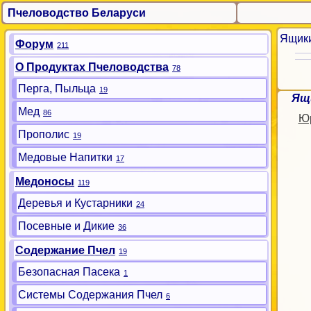
Пчеловодство Беларуси
Ящики
Форум
211
О Продуктах Пчеловодства
78
Перга, Пыльца
19
Ящ
Мед
86
Юр
Прополис
19
Медовые Напитки
17
Медоносы
119
Деревья и Кустарники
24
Посевные и Дикие
36
Содержание Пчел
19
Безопасная Пасека
1
Системы Содержания Пчел
6