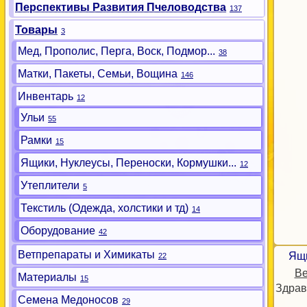
Перспективы Развития Пчеловодства
137
Товары
3
Мед, Прополис, Перга, Воск, Подмор...
38
Матки, Пакеты, Семьи, Вощина
146
Инвентарь
12
Ульи
55
Рамки
15
Ящики, Нуклеусы, Переноски, Кормушки...
12
Утеплители
5
Текстиль (Одежда, холстики и тд)
14
Оборудование
42
Ветпрепараты и Химикаты
Ящи
22
Ве
Материалы
15
Здрав
Семена Медоносов
29