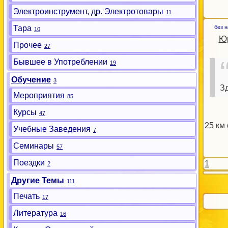
Электроинструмент, др. Электротовары
11
Тара
без 
10
Юр
Прочее
27
Бывшее в Употреблении
19
Обучение
3
З
Мероприятия
85
Курсы
47
25 км
Учебные Заведения
7
Семинары
57
Поездки
1
2
Другие Темы
111
Печать
17
Литература
16